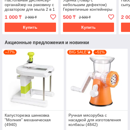
Настольный диспенсер-
Уценка (товар с
Набо
органайзер на раковину с
небольшим дефектом)
сыпу
дозатором для мыла 2 в 1
Герметичные контейнеры
(4846)
Always fresh (B009/2)
1 000
500
2 0
₸
₸
2 900 ₸
2 500 ₸
Купить
Купить
Акционные предложения и новинки
–77%
BIG SALE💣
–51%
Капусторезка шинковка
Ручная мясорубка с
"Молния" механическая
насадкой для изготовления
(4940)
колбасы (4842)