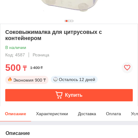
Соковыжималка для цитрусовых с
контейнером
В наличии
Код: 4587
Розница
500
₸
1 400 ₸
Осталось
12 дней
Экономия
900 ₸
Купить
Описание
Характеристики
Доставка
Оплата
Усл
Описание