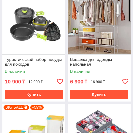
Туристический набор посуды
Вешалка для одежды
для походов
напольная
В наличии
В наличии
10 900
6 900
₸
₸
12 900 ₸
16 900 ₸
Купить
Купить
BIG SALE💣
–59%