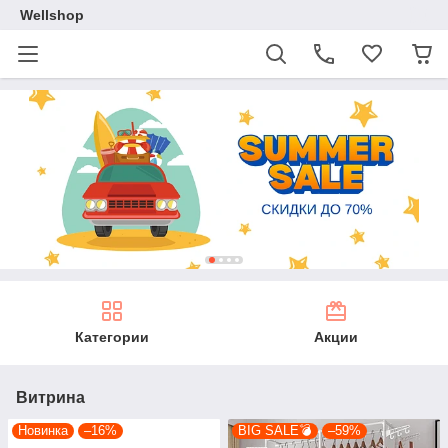
Wellshop
Категории
Акции
Витрина
Новинка
–16%
BIG SALE💣
–59%