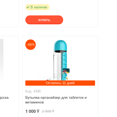
В наличии
КУПИТЬ
–66%
Осталось 11 дней
4396
доска
Бутылка-органайзер для таблеток и
витаминов
1 000 ₸
2 900 ₸