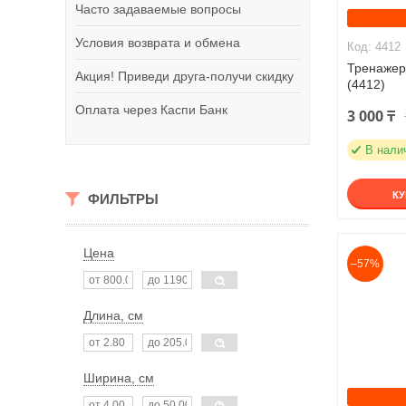
Часто задаваемые вопросы
Условия возврата и обмена
4412
Тренажер
Акция! Приведи друга-получи скидку
(4412)
Оплата через Каспи Банк
3 000 ₸
В нали
К
ФИЛЬТРЫ
Цена
–57%
Длина, см
Ширина, см