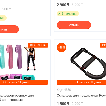
2 900 ₸
5 900 ₸
9 900 ₸
В наличии
чии
КУПИТЬ
УПИТЬ
BIG SALE💣
BI
–48%
Осталось 11 дней
Осталось 11 дней
4636
пандеров-резинок для
Эспандер для предплечья Powe
 шт., тканевые
1 500 ₸
2 900 ₸