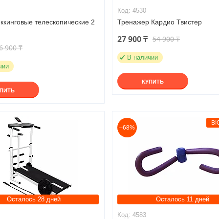
4530
ккинговые телескопические 2
Тренажер Кардио Твистер
27 900 ₸
54 900 ₸
6 900 ₸
В наличии
чии
КУПИТЬ
УПИТЬ
BI
–68%
Осталось 28 дней
Осталось 11 дней
4583