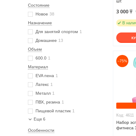
шт.
Состояние
3 000 ₸
Новое
38
Назначение
В нали
Для занятий спортом
1
К
Домашнее
13
Объем
600.0
1
–75%
Материал
EVA пена
1
Латекс
1
Металл
1
ПВХ, резина
1
Пищевой пластик
1
4611
Еще 6
Набор эс
фитнеса 3
Особенности