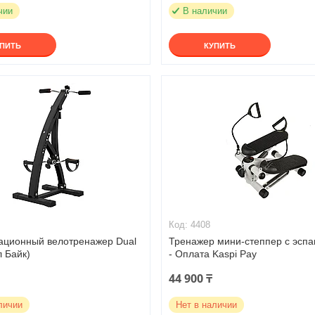
чии
В наличии
УПИТЬ
КУПИТЬ
4408
ационный велотренажер Dual
Тренажер мини-степпер с эсп
л Байк)
- Оплата Kaspi Pay
44 900 ₸
личии
Нет в наличии