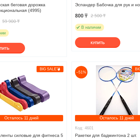
ская беговая дорожка
Эспандер Бабочка для рук и но
кциональная (4995)
800 ₸
2 500 ₸
59 900 ₸
В наличии
чии
КУПИТЬ
УПИТЬ
BIG SALE💣
BI
–51%
Осталось 11 дней
Осталось 11 дней
4601
 ленты силовые для фитнеса 5
Ракетки для бадминтона 2 шт.