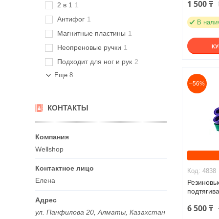
1 500 ₸
2 в 1
1
Антифог
1
В нали
Магнитные пластины
1
Неопреновые ручки
1
К
Подходит для ног и рук
2
Еще 8
–56%
КОНТАКТЫ
Wellshop
4838
Елена
Резиновы
подтягива
6 500 ₸
ул. Панфилова 20, Алматы, Казахстан