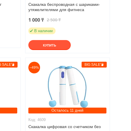
г
Скакалка беспроводная с шариками-
утяжелителями для фитнеса
1 000 ₸
2 500 ₸
В наличии
КУПИТЬ
G SALE💣
BIG SALE💣
–49%
Осталось 11 дней
4609
Скакалка цифровая со счетчиком без