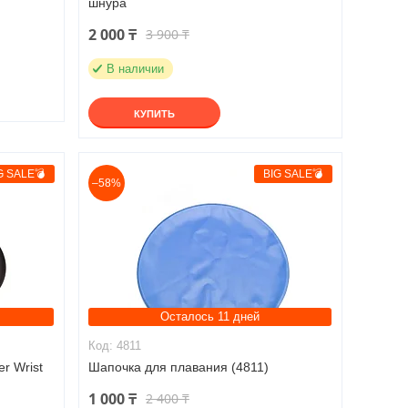
шнура
2 000 ₸
3 900 ₸
В наличии
КУПИТЬ
G SALE💣
BIG SALE💣
–58%
Осталось 11 дней
4811
r Wrist
Шапочка для плавания (4811)
1 000 ₸
2 400 ₸