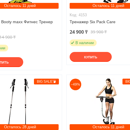
Осталось 11 дней
Осталось 11 дней
4153
 Booty maxx Фитнес Тренер
Тренажер Six Pack Care
24 900 ₸
39 900 ₸
14 900 ₸
В наличии
чии
КУПИТЬ
УПИТЬ
BIG SALE💣
BI
–49%
Осталось 28 дней
Осталось 11 дней