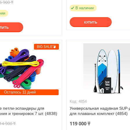
5 900 ₸
В наличии
чии
КУПИТЬ
УПИТЬ
BIG SALE💣
Осталось 11 дней
4854
е петли-эспандеры для
Универсальная надувная SUP-
ния и тренировок 7 шт. (4838)
для плаванья комплект (4854)
119 000 ₸
14 900 ₸