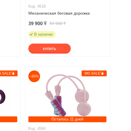
4618
Механическая беговая дорожка
39 900 ₸
59 900 ₸
В наличии
КУПИТЬ
G SALE💣
BIG SALE💣
–60%
Осталось 11 дней
4584