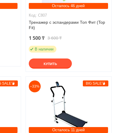
Осталось 46 дней
C807
Тренажер с эспандерами Топ Фит (Top
Fit)
1 500 ₸
3 600 ₸
В наличии
КУПИТЬ
G SALE💣
BIG SALE💣
–33%
Осталось 11 дней