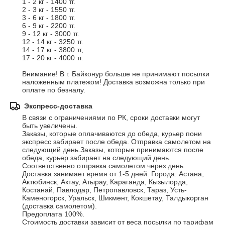
1 - 2 кг - 1400 тг.

2 - 3 кг - 1550 тг.

3 - 6 кг - 1800 тг.

6 - 9 кг - 2200 тг.

9 - 12 кг - 3000 тг.

12 - 14 кг - 3250 тг.

14 - 17 кг - 3800 тг,

17 - 20 кг - 4000 тг.

Внимание! В г. Байконур больше не принимают посылки 
наложенным платежом! Доставка возможна только при 
оплате по безналу.
Экспресс-доставка
В связи с ограничениями по РК, сроки доставки могут 
быть увеличены.

Заказы, которые оплачиваются до обеда, курьер пони 
экспресс забирает после обеда. Отправка самолетом на 
следующий день.Заказы, которые принимаются после 
обеда, курьер забирает на следующий день. 
Соответственно отправка самолетом через день. 
Доставка занимает время от 1-5 дней. Города: Астана, 
Актюбинск, Актау, Атырау, Караганда, Кызылорда, 
Костанай, Павлодар, Петропавловск, Тараз, Усть-
Каменогорск, Уральск, Шикмент, Кокшетау, Талдыкорган 
(доставка самолетом). 

Предоплата 100%.

Стоимость доставки зависит от веса посылки по тарифам 