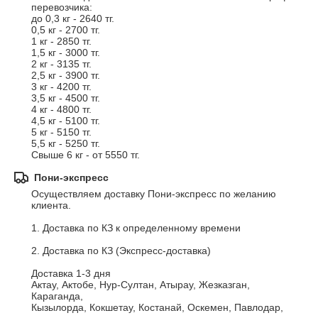
перевозчика:

до 0,3 кг - 2640 тг.

0,5 кг - 2700 тг.

1 кг - 2850 тг.

1,5 кг - 3000 тг.

2 кг - 3135 тг.

2,5 кг - 3900 тг.

3 кг - 4200 тг.

3,5 кг - 4500 тг.

4 кг - 4800 тг.

4,5 кг - 5100 тг.

5 кг - 5150 тг.

5,5 кг - 5250 тг.

Свыше 6 кг - от 5550 тг.
Пони-экспресс
Осуществляем доставку Пони-экспресс по желанию 
клиента.

1. Доставка по КЗ к определенному времени	

2. Доставка по КЗ (Экспресс-доставка)				

Доставка 1-3 дня				

Актау, Актобе, Нур-Султан, Атырау, Жезказган, 
Караганда,				

Кызылорда, Кокшетау, Костанай, Оскемен, Павлодар,				