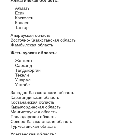
Алматинская область
:
Алматы
Есик
Каскелен
Конаев
Талгар
Атырауская область
Восточно-Казахстанская область
Жамбылская область
Жетысуская область
:
Жаркент
Сарканд
Талдыкорган
Текели
Ушарал
Уштобе
Западно-Казахстанская область
Карагандинская область
Костанайская область
Кызылординская область
Мангистауская область
Павлодарская область
Северо-Казахстанская область
Туркестанская область
Улытауская область
: