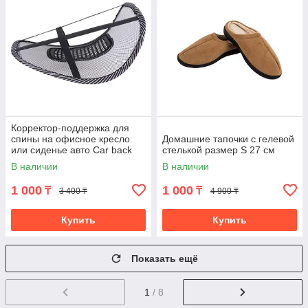
Корректор-поддержка для
спины на офисное кресло
Домашние тапочки с гелевой
или сиденье авто Car back
стелькой размер S 27 см
support
В наличии
В наличии
1 000
1 000
₸
₸
3 400 ₸
4 900 ₸
Купить
Купить
Показать ещё
1
/ 8