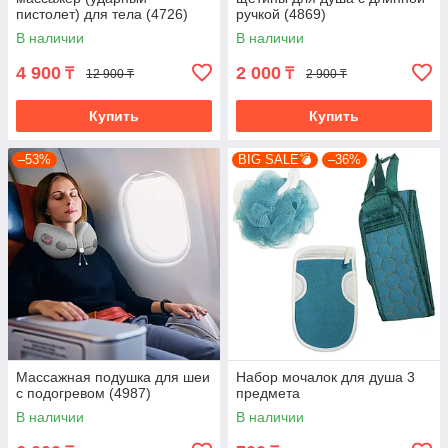
пистолет) для тела (4726)
ручкой (4869)
В наличии
В наличии
4 900
2 000
₸
₸
12 900 ₸
2 900 ₸
Купить
Купить
–53%
BIG SALE💣
–36%
Массажная подушка для шеи
Набор мочалок для душа 3
с подогревом (4987)
предмета
В наличии
В наличии