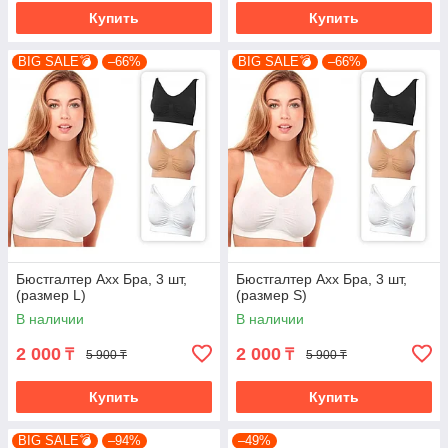
Купить
Купить
BIG SALE💣
–66%
BIG SALE💣
–66%
Бюстгалтер Ахх Бра, 3 шт,
Бюстгалтер Ахх Бра, 3 шт,
(размер L)
(размер S)
В наличии
В наличии
2 000
2 000
₸
₸
5 900 ₸
5 900 ₸
Купить
Купить
BIG SALE💣
–94%
–49%