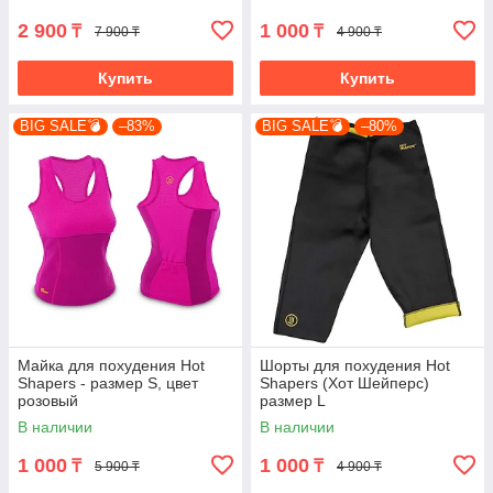
2 900
1 000
₸
₸
7 900 ₸
4 900 ₸
Купить
Купить
BIG SALE💣
–83%
BIG SALE💣
–80%
Майка для похудения Hot
Шорты для похудения Hot
Shapers - размер S, цвет
Shapers (Хот Шейперс)
розовый
размер L
В наличии
В наличии
1 000
1 000
₸
₸
5 900 ₸
4 900 ₸