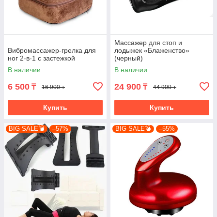
Массажер для стоп и
Вибромассажер-грелка для
лодыжек «Блаженство»
ног 2-в-1 с застежкой
(черный)
В наличии
В наличии
6 500
24 900
₸
₸
16 900 ₸
44 900 ₸
Купить
Купить
BIG SALE💣
–57%
BIG SALE💣
–55%