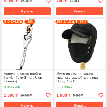
6 000
700
₸
₸
12 900 ₸
1 100 ₸
Купить
Купить
BIG SALE💣
–86%
BIG SALE💣
–68%
Автоматическая плойка
Мужская зимняя шапка
Instyler Tulip (Инстайлер
ушанка с маской для лица
Тьюлип)
Норд (4921)
В наличии
В наличии
1 500
1 900
₸
₸
10 900 ₸
5 900 ₸
Купить
Купить