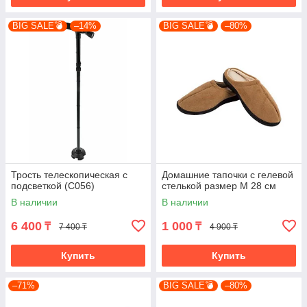
BIG SALE💣
–14%
BIG SALE💣
–80%
Трость телескопическая с
Домашние тапочки с гелевой
подсветкой (C056)
стелькой размер M 28 см
В наличии
В наличии
6 400
1 000
₸
₸
7 400 ₸
4 900 ₸
Купить
Купить
–71%
BIG SALE💣
–80%