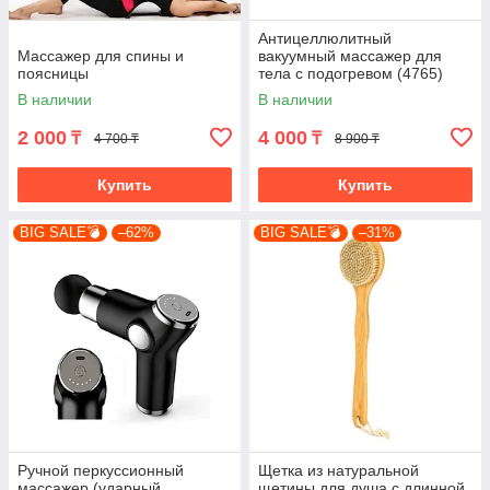
Антицеллюлитный
Массажер для спины и
вакуумный массажер для
поясницы
тела с подогревом (4765)
В наличии
В наличии
2 000
4 000
₸
₸
4 700 ₸
8 900 ₸
Купить
Купить
BIG SALE💣
–62%
BIG SALE💣
–31%
Ручной перкуссионный
Щетка из натуральной
массажер (ударный
щетины для душа с длинной