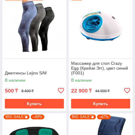
Массажер для стоп Crazy
Egg (Крейзи Эгг), цвет синий
Джеггинсы Lejins S/M
(F001)
В наличии
В наличии
500
22 900
₸
₸
8 400 ₸
44 900 ₸
Купить
Купить
BIG SALE💣
–49%
BIG SALE💣
–47%