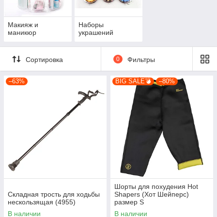
Макияж и
Наборы
маникюр
украшений
Сортировка
0
Фильтры
–63%
BIG SALE💣
–80%
Шорты для похудения Hot
Складная трость для ходьбы
Shapers (Хот Шейперс)
нескользящая (4955)
размер S
В наличии
В наличии