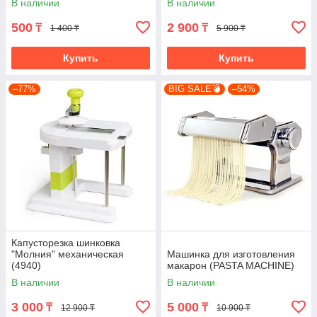
В наличии
В наличии
500
2 900
₸
₸
1 400 ₸
5 900 ₸
Купить
Купить
–77%
BIG SALE💣
–54%
Капусторезка шинковка
"Молния" механическая
Машинка для изготовления
(4940)
макарон (PASTA MACHINE)
В наличии
В наличии
3 000
5 000
₸
₸
12 900 ₸
10 900 ₸