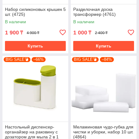
Набор силиконовых крышек 5
Разделочная доска
шт. (4725)
трансформер (4761)
В наличии
В наличии
1 900
1 000
₸
₸
4 900 ₸
2 400 ₸
Купить
Купить
BIG SALE💣
–66%
BIG SALE💣
–84%
Настольный диспенсер-
Меламиновая чудо-губка для
органайзер на раковину с
чистки и уборки, набор 10 шт.
дозатором для мыла 2 в 1
(4864)