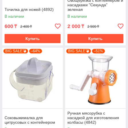
Овощерезка с контейнером и
насадками "Секунда"
Точилка для ножей (4892)
зеленая
В наличии
В наличии
600
2 000
₸
₸
2 400 ₸
2 500 ₸
Купить
Купить
BIG SALE💣
–64%
BIG SALE💣
–51%
Ручная мясорубка с
Соковыжималка для
насадкой для изготовления
цитрусовых с контейнером
колбасы (4842)