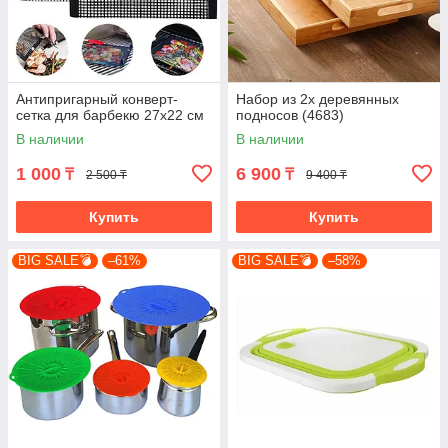
Антипригарный конверт-
Набор из 2х деревянных
сетка для барбекю 27x22 см
подносов (4683)
В наличии
В наличии
1 000
6 900
₸
₸
2 500 ₸
9 400 ₸
Купить
Купить
BIG SALE💣
–61%
BIG SALE💣
–58%