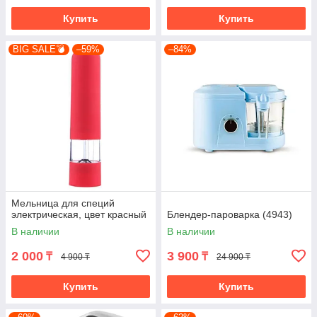
Купить
Купить
BIG SALE💣
–59%
–84%
Мельница для специй
электрическая, цвет красный
Блендер-пароварка (4943)
В наличии
В наличии
2 000
3 900
₸
₸
4 900 ₸
24 900 ₸
Купить
Купить