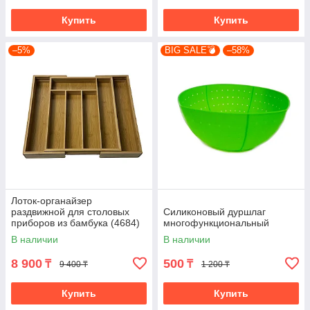
Купить
Купить
–5%
BIG SALE💣
–58%
Лоток-органайзер
раздвижной для столовых
Силиконовый дуршлаг
приборов из бамбука (4684)
многофункциональный
В наличии
В наличии
8 900
500
₸
₸
9 400 ₸
1 200 ₸
Купить
Купить