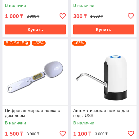
(4846)
В наличии
В наличии
1 000
300
₸
₸
2 900 ₸
1 900 ₸
Купить
Купить
BIG SALE💣
–62%
–63%
Цифровая мерная ложка с
Автоматическая помпа для
дисплеем
воды USB
В наличии
В наличии
1 500
1 100
₸
₸
3 900 ₸
3 000 ₸