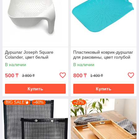
Дуршлаг Joseph Square
Пластиковый коврик-дуршлаг
Colander, цвет белый
для раковины, цвет голубой
В наличии
В наличии
500
800
₸
₸
3 800 ₸
1 400 ₸
Купить
Купить
BIG SALE💣
–60%
–27%