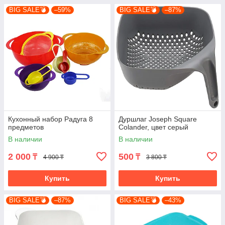
BIG SALE💣
–59%
BIG SALE💣
–87%
Кухонный набор Радуга 8
Дуршлаг Joseph Square
предметов
Colander, цвет серый
В наличии
В наличии
2 000
500
₸
₸
4 900 ₸
3 800 ₸
Купить
Купить
BIG SALE💣
–87%
BIG SALE💣
–43%