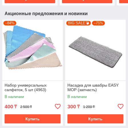
Акционные предложения и новинки
–84%
BIG SALE💣
–75%
Набор универсальных
Насадка для швабры EASY
салфеток, 5 шт (4963)
MOP (запчасть)
В наличии
В наличии
400
300
₸
₸
2 500 ₸
1 200 ₸
Купить
Купить