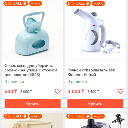
BIG SALE💣
–75%
BIG SALE💣
–59%
Совок-ковш для уборки за
собакой на улице с отсеком
Ручной отпариватель Mini
для пакетов (4848)
Steamer белый
В наличии
В наличии
500
3 000
₸
₸
2 000 ₸
7 400 ₸
Купить
Купить
BIG SALE💣
–59%
BIG SALE💣
–55%