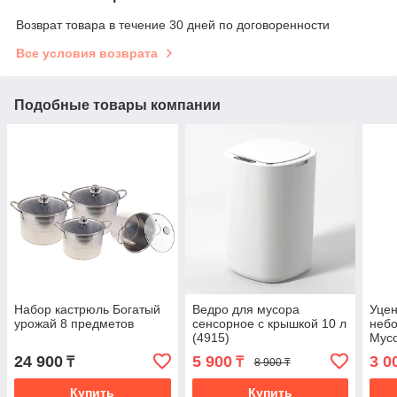
Возврат товара в течение 30 дней по договоренности
Все условия возврата
Подобные товары компании
Набор кастрюль Богатый
Ведро для мусора
Уцен
урожай 8 предметов
cенсорное с крышкой 10 л
неб
(4915)
Мусо
ванн
24 900
5 900
3 0
₸
₸
8 900 ₸
Купить
Купить