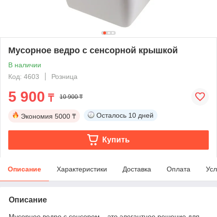
Мусорное ведро с сенсорной крышкой
В наличии
Код: 4603
Розница
5 900
₸
10 900 ₸
Осталось
10 дней
Экономия
5000 ₸
Купить
Описание
Характеристики
Доставка
Оплата
Усл
Описание
Мусорное ведро с сенсором – это элегантное решение для