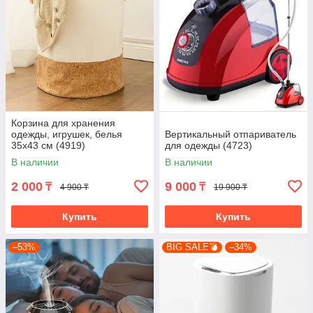
Корзина для хранения
одежды, игрушек, белья
Вертикальный отпариватель
35х43 см (4919)
для одежды (4723)
В наличии
В наличии
2 000
9 000
₸
₸
4 900 ₸
19 900 ₸
Купить
Купить
–53%
BIG SALE💣
–34%