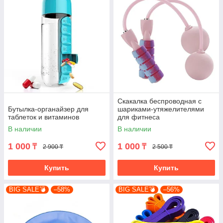
Скакалка беспроводная с
Бутылка-органайзер для
шариками-утяжелителями
таблеток и витаминов
для фитнеса
В наличии
В наличии
1 000
1 000
₸
₸
2 900 ₸
2 500 ₸
Купить
Купить
BIG SALE💣
–58%
BIG SALE💣
–56%