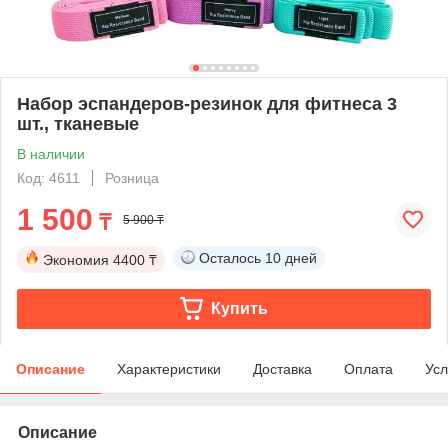
Набор эспандеров-резинок для фитнеса 3
шт., тканевые
В наличии
Код: 4611
Розница
1 500
₸
5 900 ₸
Осталось
10 дней
Экономия
4400 ₸
Купить
Описание
Характеристики
Доставка
Оплата
Усл
Описание