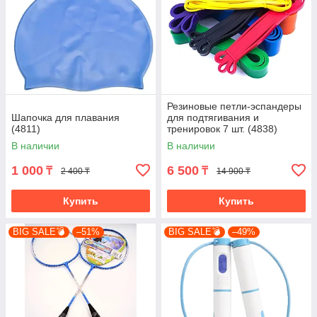
Резиновые петли-эспандеры
Шапочка для плавания
для подтягивания и
(4811)
тренировок 7 шт. (4838)
В наличии
В наличии
1 000
6 500
₸
₸
2 400 ₸
14 900 ₸
Купить
Купить
BIG SALE💣
–51%
BIG SALE💣
–49%