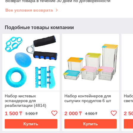
Возврат товара в течение 30 дней по договоренности
Все условия возврата
Подобные товары компании
Набор кистевых
Набор контейнеров для
Наб
эспандеров для
сыпучих продуктов 6 шт
свет
реабилитации (4814)
1 500
2 000
2 5
₸
₸
5 900 ₸
4 900 ₸
Купить
Купить