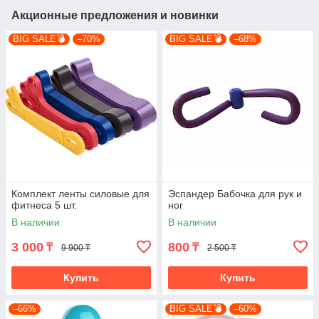
Акционные предложения и новинки
BIG SALE💣
–70%
BIG SALE💣
–68%
Комплект ленты силовые для
Эспандер Бабочка для рук и
фитнеса 5 шт.
ног
В наличии
В наличии
3 000
800
₸
₸
9 900 ₸
2 500 ₸
Купить
Купить
–66%
BIG SALE💣
–60%