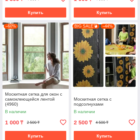
Купить
Купить
–60%
BIG SALE💣
–44%
Москитная сетка для окон с
самоклеющейся лентой
Москитная сетка с
(4960)
подсолнухами
В наличии
В наличии
1 000
2 500
₸
₸
2 500 ₸
4 500 ₸
Купить
Купить