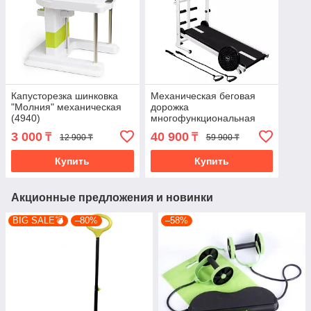
Капусторезка шинковка
Механическая беговая
"Молния" механическая
дорожка
(4940)
многофункциональная
(4995)
3 000
40 900
₸
₸
12 900 ₸
59 900 ₸
Купить
Купить
Акционные предложения и новинки
BIG SALE💣
–80%
–58%