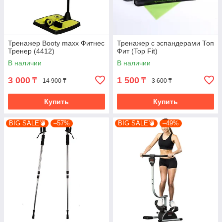
Тренажер Booty maxx Фитнес
Тренажер с эспандерами Топ
Тренер (4412)
Фит (Top Fit)
В наличии
В наличии
3 000
1 500
₸
₸
14 900 ₸
3 600 ₸
Купить
Купить
BIG SALE💣
–57%
BIG SALE💣
–49%