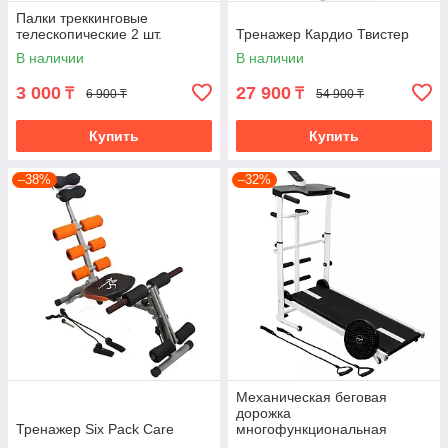
Палки треккинговые
телескопические 2 шт.
Тренажер Кардио Твистер
В наличии
В наличии
3 000
27 900
₸
₸
6 900 ₸
54 900 ₸
Купить
Купить
–38%
–32%
Механическая беговая
дорожка
Тренажер Six Pack Care
многофункциональная
(4995)