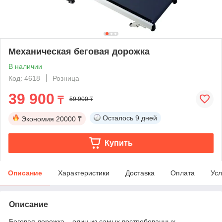
Механическая беговая дорожка
В наличии
Код: 4618
Розница
39 900
₸
59 900 ₸
Осталось
9 дней
Экономия
20000 ₸
Купить
Описание
Характеристики
Доставка
Оплата
Усл
Описание
Беговая дорожка – один из самых востребованных