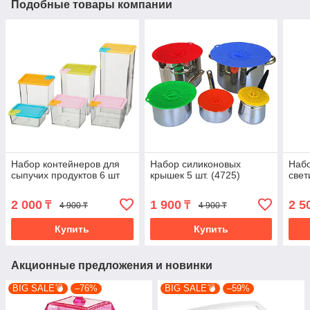
Подобные товары компании
Набор контейнеров для
Набор силиконовых
Наб
сыпучих продуктов 6 шт
крышек 5 шт. (4725)
свет
2 000
1 900
2 5
₸
₸
4 900 ₸
4 900 ₸
Купить
Купить
Акционные предложения и новинки
BIG SALE💣
–76%
BIG SALE💣
–59%