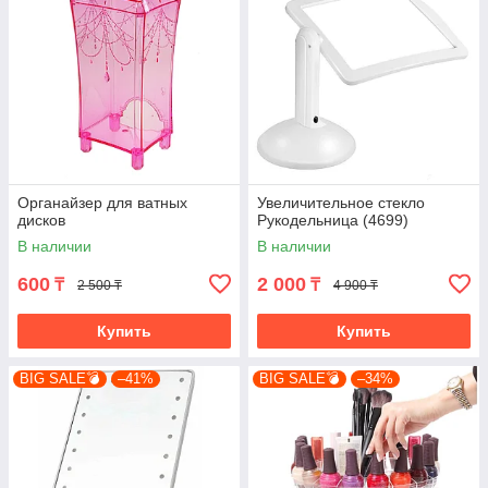
Органайзер для ватных
Увеличительное стекло
дисков
Рукодельница (4699)
В наличии
В наличии
600
2 000
₸
₸
2 500 ₸
4 900 ₸
Купить
Купить
BIG SALE💣
–41%
BIG SALE💣
–34%