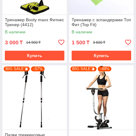
Тренажер Booty maxx Фитнес
Тренажер с эспандерами Топ
Тренер (4412)
Фит (Top Fit)
В наличии
В наличии
3 000
1 500
₸
₸
14 900 ₸
3 600 ₸
Купить
Купить
BIG SALE💣
–57%
BIG SALE💣
–49%
Палки треккинговые