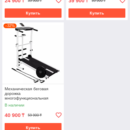
24 900
39 900
₸
₸
39 900 ₸
59 900 ₸
Купить
Купить
–32%
Механическая беговая
дорожка
многофункциональная
(4995)
В наличии
40 900
₸
59 900 ₸
Купить