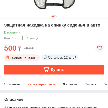
Защитная накидка на спинку сиденья в авто
В наличии
Код: 4656
Розница
500
₸
2 000 ₸
Осталось
12 дней
Экономия
1500 ₸
Купить
Описание
Характеристики
Доставка
Оплата
Ус
Описание
Если у вас есть маленькие детки, наверняка, вам знакома