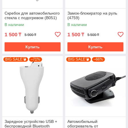
Скребок для автомобильного
Замок-блокиратор на руль
стекла с подогревом (B051)
(4759)
В наличии
В наличии
1 500
1 500
₸
₸
5 900 ₸
5 500 ₸
Купить
Купить
BIG SALE💣
–71%
BIG SALE💣
–66%
Зарядное устройство USB +
Автомобильный
беспроводной Bluetooth
обогреватель от