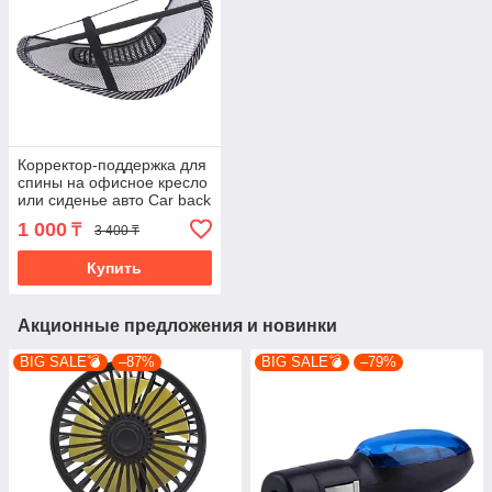
Корректор-поддержка для
спины на офисное кресло
или сиденье авто Car back
support
1 000
₸
3 400 ₸
Купить
Акционные предложения и новинки
BIG SALE💣
–87%
BIG SALE💣
–79%