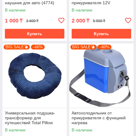
наушник для авто (4774)
прикуривателя 12V
В наличии
В наличии
1 000
2 000
₸
₸
3 400 ₸
5 900 ₸
Купить
Купить
BIG SALE💣
–66%
BIG SALE💣
–60%
Универсальная подушка-
Автохолодильник от
трансформер для
прикуривателя с функцией
путешествий Total Pillow
нагрева
В наличии
В наличии