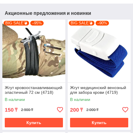
Акционные предложения и новинки
BIG SALE💣
–95%
BIG SALE💣
–90%
Жгут кровоостанавливающий
Жгут медицинский венозный
эластичный 72 см (4718)
для забора крови (4719)
В наличии
В наличии
150
200
₸
₸
2 900 ₸
2 000 ₸
Купить
Купить