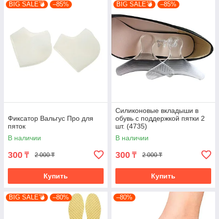
BIG SALE💣
–85%
BIG SALE💣
–85%
Силиконовые вкладыши в
Фиксатор Вальгус Про для
обувь с поддержкой пятки 2
пяток
шт. (4735)
В наличии
В наличии
300
300
₸
₸
2 000 ₸
2 000 ₸
Купить
Купить
BIG SALE💣
–80%
–80%