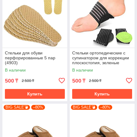
Стельки для обуви
Стельки ортопедические с
перфорированные 5 пар
супинатором для коррекции
(4903)
плоскостопия, зеленые
(4782-1)
В наличии
В наличии
500
500
₸
₸
2 500 ₸
2 500 ₸
Купить
Купить
BIG SALE💣
–80%
BIG SALE💣
–80%