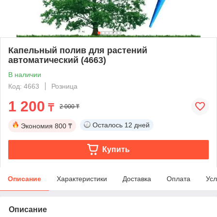
Капельный полив для растений
автоматический (4663)
В наличии
Код: 4663
Розница
1 200
₸
2 000 ₸
Осталось
12 дней
Экономия
800 ₸
Купить
Описание
Характеристики
Доставка
Оплата
Усл
Описание