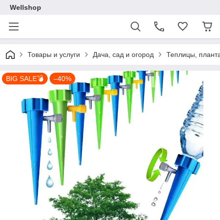
Wellshop
Товары и услуги
Дача, сад и огород
Теплицы, плант
BIG SALE💣
–40%