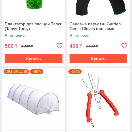
Плантатор для овощей Топси
Садовые перчатки Garden
(Topsy Turvy)
Genie Gloves с когтями
В наличии
В наличии
500
400
₸
₸
3 900 ₸
2 400 ₸
Купить
Купить
BIG SALE💣
–60%
–59%