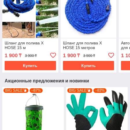
Шланг для полива X
Шланг для полива X
Авто
HOSE 15 м
HOSE 15 метров
для
1 900
1 900
1 1
₸
₸
3 900 ₸
3 900 ₸
Купить
Купить
Акционные предложения и новинки
BIG SALE💣
–87%
BIG SALE💣
–83%