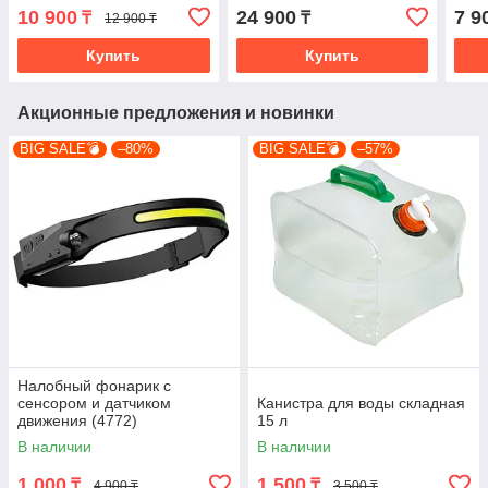
10 900
24 900
7 9
₸
₸
12 900 ₸
Купить
Купить
Акционные предложения и новинки
BIG SALE💣
–80%
BIG SALE💣
–57%
Налобный фонарик с
сенсором и датчиком
Канистра для воды складная
движения (4772)
15 л
В наличии
В наличии
1 000
1 500
₸
₸
4 900 ₸
3 500 ₸