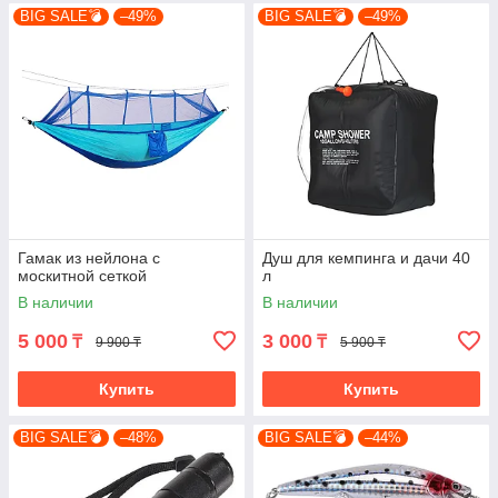
BIG SALE💣
–49%
BIG SALE💣
–49%
Гамак из нейлона с
Душ для кемпинга и дачи 40
москитной сеткой
л
В наличии
В наличии
5 000
3 000
₸
₸
9 900 ₸
5 900 ₸
Купить
Купить
BIG SALE💣
–48%
BIG SALE💣
–44%