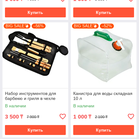
Купить
Купить
BIG SALE💣
–56%
BIG SALE💣
–52%
Набор инструментов для
Канистра для воды складная
барбекю и гриля в чехле
10 л
В наличии
В наличии
3 500
1 000
₸
₸
7 900 ₸
2 100 ₸
Купить
Купить