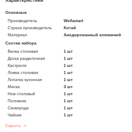
Характеристики
Основные
Производитель
Wellamart
Страна производитель
Китай
Материал
Анодированный алюминий
Состав набора
Вилка столовая
1 шт
Доска разделочная
1 шт
Кастрюля
1 шт
Ложка столовая
1 шт
Лопатка кухонная
1 шт
Миска
3 шт
Нож столовый
1 шт
Половник
1 шт
Сковорода
1 шт
Чайник
1 шт
Скрыть