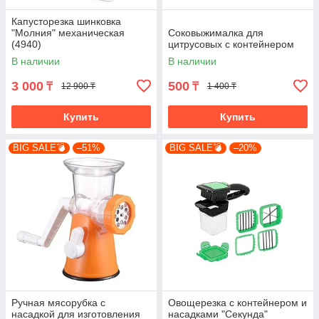
Капусторезка шинковка
"Молния" механическая
Соковыжималка для
(4940)
цитрусовых с контейнером
В наличии
В наличии
3 000
500
₸
₸
12 900 ₸
1 400 ₸
Купить
Купить
BIG SALE💣
–51%
BIG SALE💣
–20%
Ручная мясорубка с
Овощерезка с контейнером и
насадкой для изготовления
насадками "Секунда"