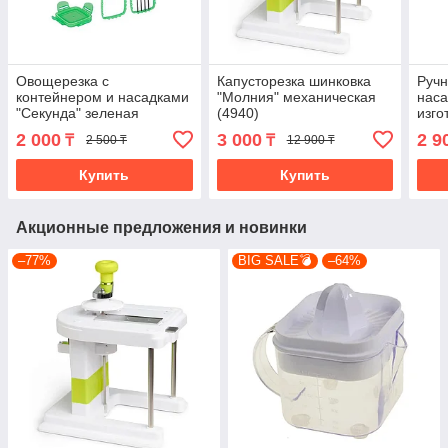
Овощерезка с
Капусторезка шинковка
Ручн
контейнером и насадками
"Молния" механическая
наса
"Секунда" зеленая
(4940)
изго
(484
2 000
3 000
2 9
₸
₸
2 500 ₸
12 900 ₸
Купить
Купить
Акционные предложения и новинки
–77%
BIG SALE💣
–64%