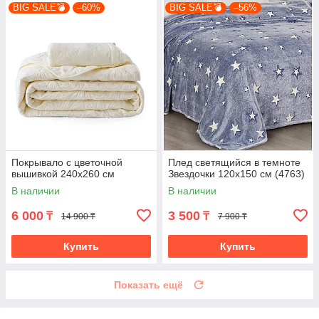
BIG SALE💣
–60%
BIG SALE💣
–56%
Покрывало с цветочной
Плед светящийся в темноте
вышивкой 240х260 см
Звездочки 120х150 см (4763)
В наличии
В наличии
6 000
3 500
₸
₸
14 900 ₸
7 900 ₸
Купить
Купить
Показать ещё