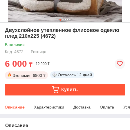
Двухслойное утепленное флисовое одеяло
плед 210х225 (4672)
В наличии
Код: 4672
Розница
6 000
₸
12 900 ₸
Осталось
12 дней
Экономия
6900 ₸
Купить
Описание
Характеристики
Доставка
Оплата
Усл
Описание