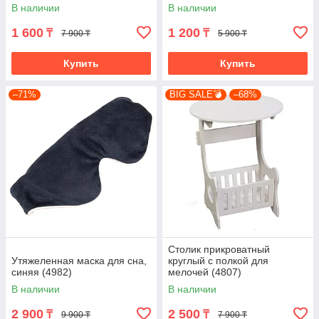
В наличии
В наличии
1 600
1 200
₸
₸
7 900 ₸
5 900 ₸
Купить
Купить
–71%
BIG SALE💣
–68%
Столик прикроватный
Утяжеленная маска для сна,
круглый с полкой для
синяя (4982)
мелочей (4807)
В наличии
В наличии
2 900
2 500
₸
₸
9 900 ₸
7 900 ₸