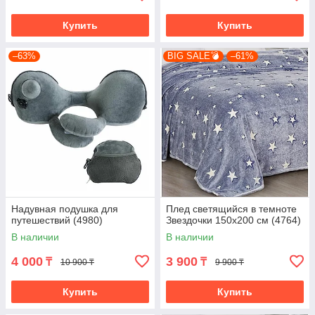
Купить
Купить
–63%
BIG SALE💣
–61%
Надувная подушка для
Плед светящийся в темноте
путешествий (4980)
Звездочки 150х200 см (4764)
В наличии
В наличии
4 000
3 900
₸
₸
10 900 ₸
9 900 ₸
Купить
Купить