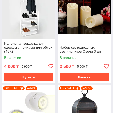
Напольная вешалка для
одежды с полками для обуви
Набор светодиодных
(4872)
светильников Свечи 3 шт
В наличии
В наличии
4 000
2 500
₸
₸
9 900 ₸
5 900 ₸
Купить
Купить
BIG SALE💣
–49%
BIG SALE💣
–48%