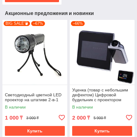
Акционные предложения и новинки
BIG SALE💣
–67%
–66%
Уценка (товар с небольшим
Светодиодный цветной LED
дефектом) Цифровой
проектор на штативе 2-в-1
будильник с проектором
(4501/1)
В наличии
В наличии
1 000
2 000
₸
₸
3 000 ₸
5 900 ₸
Купить
Купить