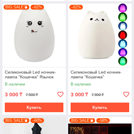
BIG SALE💣
–62%
–62%
Силиконовый Led ночник-
Силиконовый Led ночник-
лампа "Кошечка" Язычок
лампа "Кошечка"
В наличии
В наличии
3 000
3 000
₸
₸
7 900 ₸
7 900 ₸
Купить
Купить
BIG SALE💣
–60%
BIG SALE💣
–58%