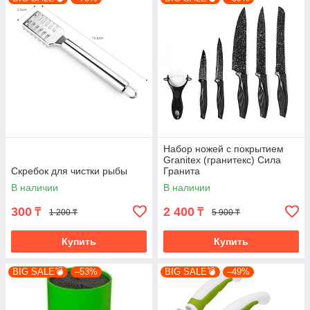
Набор ножей с покрытием
Granitex (гранитекс) Сила
Скребок для чистки рыбы
Гранита
В наличии
В наличии
300
2 400
₸
₸
1 200 ₸
5 900 ₸
Купить
Купить
BIG SALE💣
–53%
BIG SALE💣
–49%