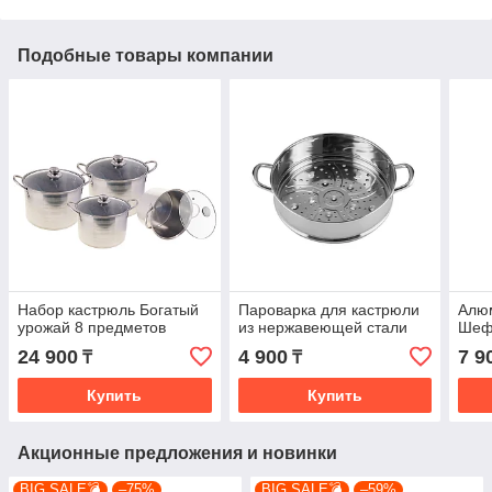
Подобные товары компании
Набор кастрюль Богатый
Пароварка для кастрюли
Алю
урожай 8 предметов
из нержавеющей стали
Шеф-
24 900
4 900
7 9
₸
₸
Купить
Купить
Акционные предложения и новинки
BIG SALE💣
–75%
BIG SALE💣
–59%