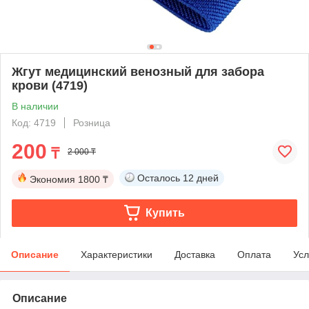
Жгут медицинский венозный для забора
крови (4719)
В наличии
Код: 4719
Розница
200
₸
2 000 ₸
Осталось
12 дней
Экономия
1800 ₸
Купить
Описание
Характеристики
Доставка
Оплата
Усл
Описание