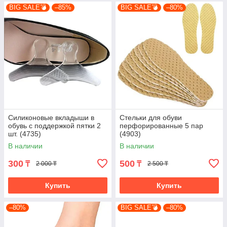
BIG SALE💣
–85%
BIG SALE💣
–80%
Силиконовые вкладыши в
Стельки для обуви
обувь с поддержкой пятки 2
перфорированные 5 пар
шт. (4735)
(4903)
В наличии
В наличии
300
500
₸
₸
2 000 ₸
2 500 ₸
Купить
Купить
–80%
BIG SALE💣
–80%