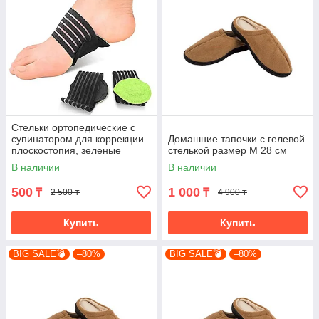
Стельки ортопедические с
супинатором для коррекции
Домашние тапочки с гелевой
плоскостопия, зеленые
стелькой размер M 28 см
(4782-1)
В наличии
В наличии
500
1 000
₸
₸
2 500 ₸
4 900 ₸
Купить
Купить
BIG SALE💣
–80%
BIG SALE💣
–80%