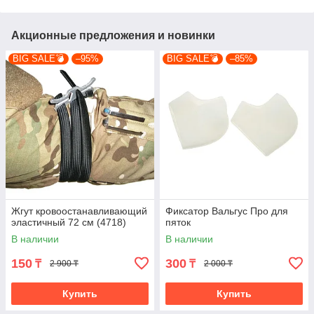
Акционные предложения и новинки
BIG SALE💣
–95%
BIG SALE💣
–85%
Жгут кровоостанавливающий
Фиксатор Вальгус Про для
эластичный 72 см (4718)
пяток
В наличии
В наличии
150
300
₸
₸
2 900 ₸
2 000 ₸
Купить
Купить