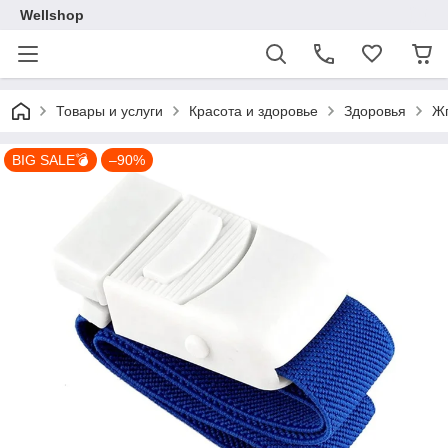
Wellshop
Товары и услуги
Красота и здоровье
Здоровья
Жг
BIG SALE💣
–90%