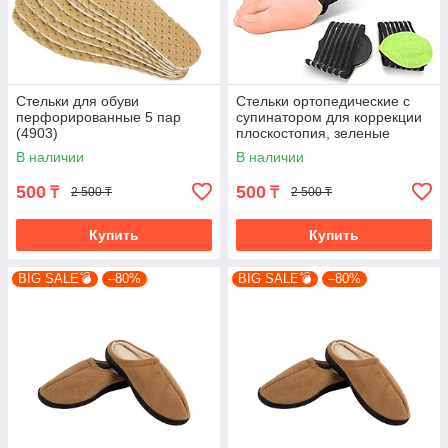
Стельки для обуви
Стельки ортопедические с
перфорированные 5 пар
супинатором для коррекции
(4903)
плоскостопия, зеленые
(4782-1)
В наличии
В наличии
500
500
₸
₸
2 500 ₸
2 500 ₸
Купить
Купить
BIG SALE💣
–80%
BIG SALE💣
–80%