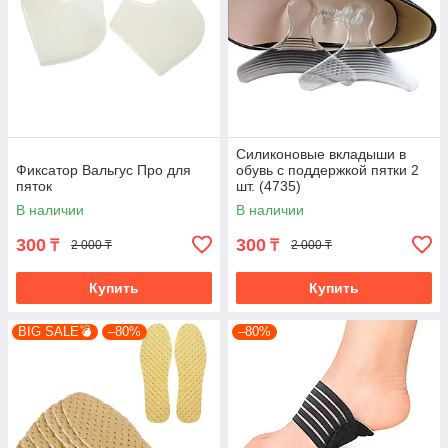
Силиконовые вкладыши в
Фиксатор Вальгус Про для
обувь с поддержкой пятки 2
пяток
шт. (4735)
В наличии
В наличии
300
300
₸
₸
2 000 ₸
2 000 ₸
Купить
Купить
BIG SALE💣
–80%
–80%