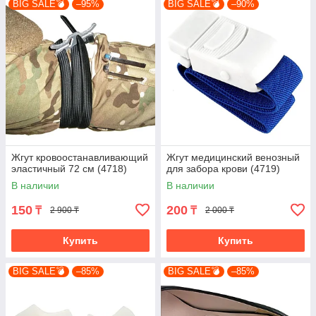
BIG SALE💣
–95%
BIG SALE💣
–90%
Жгут кровоостанавливающий
Жгут медицинский венозный
эластичный 72 см (4718)
для забора крови (4719)
В наличии
В наличии
150
200
₸
₸
2 900 ₸
2 000 ₸
Купить
Купить
BIG SALE💣
–85%
BIG SALE💣
–85%