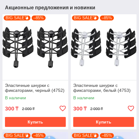
Акционные предложения и новинки
BIG SALE💣
–85%
BIG SALE💣
–85%
Эластичные шнурки с
Эластичные шнурки с
фиксаторами, черный (4752)
фиксаторами, белый (4753)
В наличии
В наличии
300
300
₸
₸
2 000 ₸
2 000 ₸
Купить
Купить
BIG SALE💣
–85%
BIG SALE💣
–85%