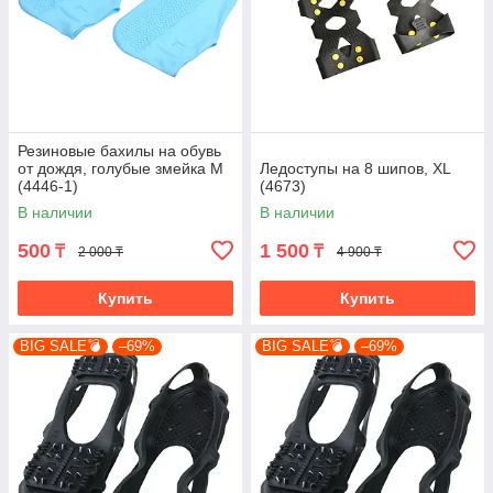
Резиновые бахилы на обувь
от дождя, голубые змейка M
Ледоступы на 8 шипов, XL
(4446-1)
(4673)
В наличии
В наличии
500
1 500
₸
₸
2 000 ₸
4 900 ₸
Купить
Купить
BIG SALE💣
–69%
BIG SALE💣
–69%