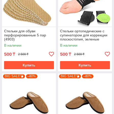
Стельки для обуви
Стельки ортопедические с
перфорированные 5 пар
супинатором для коррекции
(4903)
плоскостопия, зеленые
(4782-1)
В наличии
В наличии
500
500
₸
₸
2 500 ₸
2 500 ₸
Купить
Купить
BIG SALE💣
–80%
BIG SALE💣
–80%