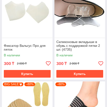
Силиконовые вкладыши в
Фиксатор Вальгус Про для
обувь с поддержкой пятки 2
пяток
шт. (4735)
В наличии
В наличии
300
300
₸
₸
2 000 ₸
2 000 ₸
Купить
Купить
BIG SALE💣
–80%
–80%