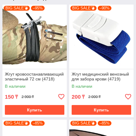
BIG SALE💣
–95%
BIG SALE💣
–90%
Жгут кровоостанавливающий
Жгут медицинский венозный
эластичный 72 см (4718)
для забора крови (4719)
В наличии
В наличии
150
200
₸
₸
2 900 ₸
2 000 ₸
Купить
Купить
BIG SALE💣
–85%
BIG SALE💣
–85%