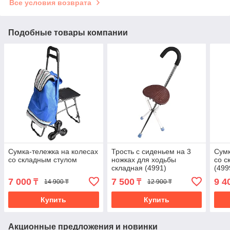
Все условия возврата
Подобные товары компании
Сумка-тележка на колесах
Трость с сиденьем на 3
Сумк
со складным стулом
ножках для ходьбы
со с
складная (4991)
(499
7 000
7 500
9 4
₸
₸
14 900 ₸
12 900 ₸
Купить
Купить
Акционные предложения и новинки