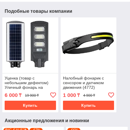
Подобные товары компании
Уценка (товар с
Налобный фонарик с
небольшим дефектом)
сенсором и датчиком
Уличный фонарь на
движения (4772)
солнечной батарее
6 000
1 000
₸
₸
19 900 ₸
4 900 ₸
(4798/1)
Купить
Купить
Акционные предложения и новинки