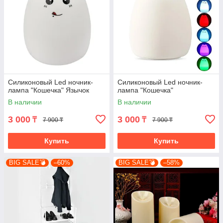
Силиконовый Led ночник-
Силиконовый Led ночник-
лампа "Кошечка" Язычок
лампа "Кошечка"
В наличии
В наличии
3 000
3 000
₸
₸
7 900 ₸
7 900 ₸
Купить
Купить
BIG SALE💣
–60%
BIG SALE💣
–58%