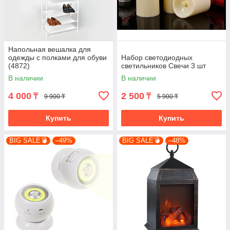
Напольная вешалка для
одежды с полками для обуви
Набор светодиодных
(4872)
светильников Свечи 3 шт
В наличии
В наличии
4 000
2 500
₸
₸
9 900 ₸
5 900 ₸
Купить
Купить
BIG SALE💣
–49%
BIG SALE💣
–48%