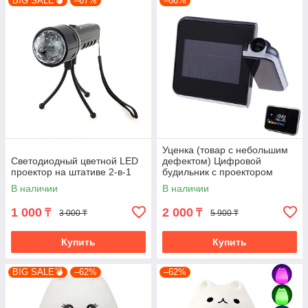
BIG SALE💣
–67%
–66%
Уценка (товар с небольшим
Светодиодный цветной LED
дефектом) Цифровой
проектор на штативе 2-в-1
будильник с проектором
(4501/1)
В наличии
В наличии
1 000
2 000
₸
₸
3 000 ₸
5 900 ₸
Купить
Купить
BIG SALE💣
–62%
–62%