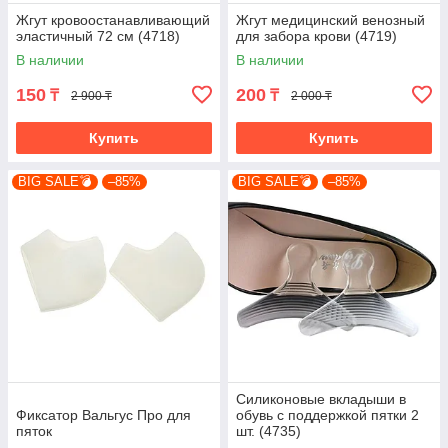
Жгут кровоостанавливающий
Жгут медицинский венозный
эластичный 72 см (4718)
для забора крови (4719)
В наличии
В наличии
150
200
₸
₸
2 900 ₸
2 000 ₸
Купить
Купить
BIG SALE💣
–85%
BIG SALE💣
–85%
Силиконовые вкладыши в
Фиксатор Вальгус Про для
обувь с поддержкой пятки 2
пяток
шт. (4735)