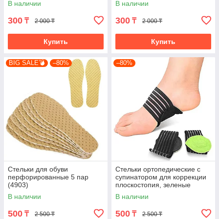
В наличии
В наличии
300
300
₸
₸
2 000 ₸
2 000 ₸
Купить
Купить
BIG SALE💣
–80%
–80%
Стельки для обуви
Стельки ортопедические с
перфорированные 5 пар
супинатором для коррекции
(4903)
плоскостопия, зеленые
(4782-1)
В наличии
В наличии
500
500
₸
₸
2 500 ₸
2 500 ₸