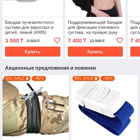
Бандаж лучезапястного
Поддерживающий бандаж
Под
сустава для взрослых и
для фиксации плечевого
для 
детей, левый (4985)
сустава, на правую руку
суст
(4817-1)
(481
3 000
7 400
7 4
₸
₸
5 900 ₸
12 900 ₸
Купить
Купить
Акционные предложения и новинки
BIG SALE💣
–95%
BIG SALE💣
–90%