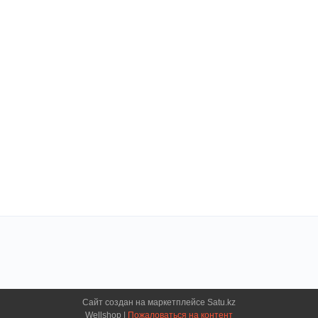
Сайт создан на маркетплейсе
Satu.kz
Wellshop |
Пожаловаться на контент