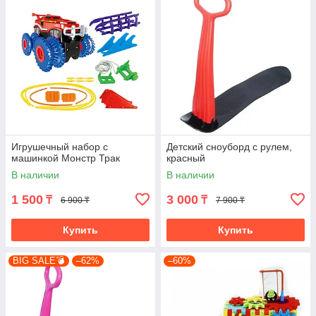
Игрушечный набор с
Детский сноуборд с рулем,
машинкой Монстр Трак
красный
В наличии
В наличии
1 500
3 000
₸
₸
6 900 ₸
7 900 ₸
Купить
Купить
BIG SALE💣
–62%
–60%