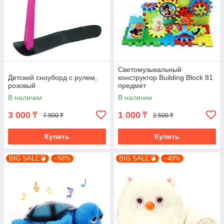
Светомузыкальный
Детский сноуборд с рулем,
конструктор Building Block 81
розовый
предмет
В наличии
В наличии
3 000
1 000
₸
₸
7 900 ₸
2 500 ₸
Купить
Купить
BIG SALE💣
–58%
BIG SALE💣
–49%