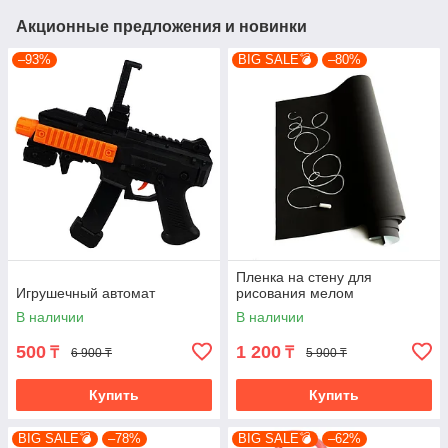
Акционные предложения и новинки
–93%
BIG SALE💣
–80%
Пленка на стену для
Игрушечный автомат
рисования мелом
В наличии
В наличии
500
1 200
₸
₸
6 900 ₸
5 900 ₸
Купить
Купить
BIG SALE💣
–78%
BIG SALE💣
–62%