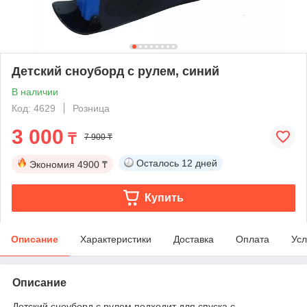
Детский сноуборд с рулем, синий
В наличии
Код: 4629
Розница
3 000
₸
7 900 ₸
Осталось
12 дней
Экономия
4900 ₸
Купить
Описание
Характеристики
Доставка
Оплата
Усл
Описание
Детский сноуборд с рулем подходит для спуска с