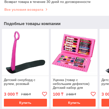
Возврат товара в течение 30 дней по договоренности
Все условия возврата
Подобные товары компании
Детский сноуборд с
Уценка (товар с
Детс
рулем, розовый
небольшим дефектом)
руле
Детский набор для
рисования 42 предмета
3 000
100
3 0
₸
₸
7 900 ₸
2 500 ₸
(4676/1)
Купить
Купить