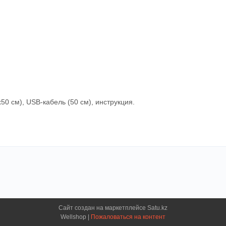
50 см), USB-кабель (50 см), инструкция.
Сайт создан на маркетплейсе
Satu.kz
Wellshop |
Пожаловаться на контент