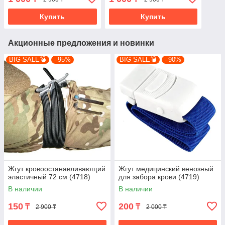
Купить
Купить
Акционные предложения и новинки
BIG SALE💣
–95%
BIG SALE💣
–90%
Жгут кровоостанавливающий
Жгут медицинский венозный
эластичный 72 см (4718)
для забора крови (4719)
В наличии
В наличии
150
200
₸
₸
2 900 ₸
2 000 ₸