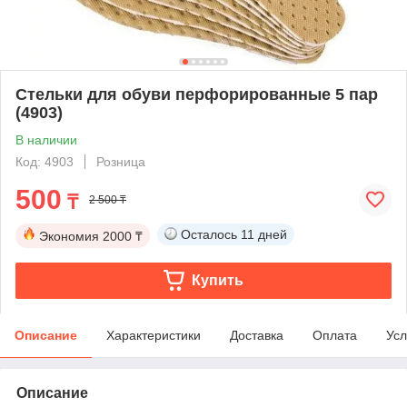
Стельки для обуви перфорированные 5 пар
(4903)
В наличии
Код: 4903
Розница
500
₸
2 500 ₸
Осталось
11 дней
Экономия
2000 ₸
Купить
Описание
Характеристики
Доставка
Оплата
Усл
Описание