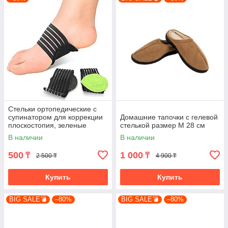
Стельки ортопедические с
супинатором для коррекции
Домашние тапочки с гелевой
плоскостопия, зеленые
стелькой размер M 28 см
(4782-1)
В наличии
В наличии
500
1 000
₸
₸
2 500 ₸
4 900 ₸
Купить
Купить
BIG SALE💣
–80%
BIG SALE💣
–80%