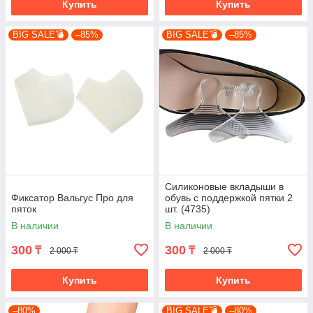
Купить
Купить
BIG SALE💣
–85%
BIG SALE💣
–85%
Силиконовые вкладыши в
Фиксатор Вальгус Про для
обувь с поддержкой пятки 2
пяток
шт. (4735)
В наличии
В наличии
300
300
₸
₸
2 000 ₸
2 000 ₸
Купить
Купить
–80%
BIG SALE💣
–80%