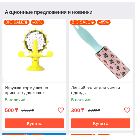
Акционные предложения и новинки
BIG SALE💣
–87%
BIG SALE💣
–85%
Игрушка-кормушка на
Липкий валик для чистки
присоске для кошек
одежды
В наличии
В наличии
500
300
₸
₸
3 900 ₸
2 000 ₸
Купить
Купить