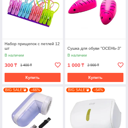
Набор прищепок с петлей 12
шт
Сушка для обуви "ОСЕНЬ-3"
В наличии
В наличии
300
1 000
₸
₸
1 400 ₸
2 900 ₸
Купить
Купить
BIG SALE💣
–66%
BIG SALE💣
–54%