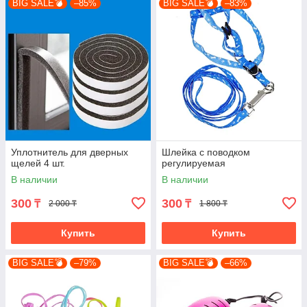
BIG SALE💣
–85%
BIG SALE💣
–83%
Уплотнитель для дверных
Шлейка с поводком
щелей 4 шт.
регулируемая
В наличии
В наличии
300
300
₸
₸
2 000 ₸
1 800 ₸
Купить
Купить
BIG SALE💣
–79%
BIG SALE💣
–66%