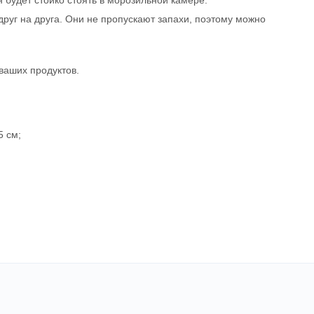
 будет стойко стоять в морозильной камере.
друг на друга. Они не пропускают запахи, поэтому можно
ваших продуктов.
5 см;