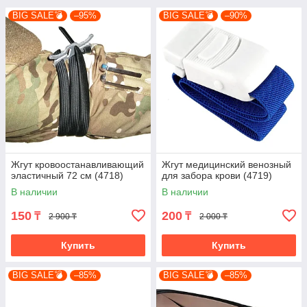
BIG SALE💣
–95%
BIG SALE💣
–90%
Жгут кровоостанавливающий
Жгут медицинский венозный
эластичный 72 см (4718)
для забора крови (4719)
В наличии
В наличии
150
200
₸
₸
2 900 ₸
2 000 ₸
Купить
Купить
BIG SALE💣
–85%
BIG SALE💣
–85%