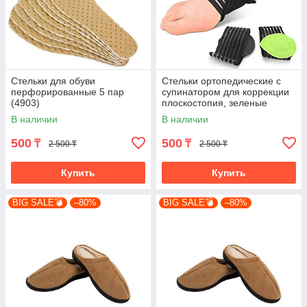
Стельки для обуви
Стельки ортопедические с
перфорированные 5 пар
супинатором для коррекции
(4903)
плоскостопия, зеленые
(4782-1)
В наличии
В наличии
500
500
₸
₸
2 500 ₸
2 500 ₸
Купить
Купить
BIG SALE💣
–80%
BIG SALE💣
–80%