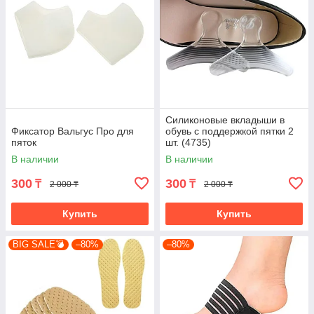
Силиконовые вкладыши в
Фиксатор Вальгус Про для
обувь с поддержкой пятки 2
пяток
шт. (4735)
В наличии
В наличии
300
300
₸
₸
2 000 ₸
2 000 ₸
Купить
Купить
BIG SALE💣
–80%
–80%