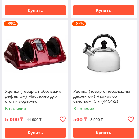
Купить
Купить
–89%
–87%
Уценка (товар с небольшим
Уценка (товар с небольшим
дефектом) Массажер для
дефектом) Чайник со
стоп и лодыжек
свистком, 3 л (4494/2)
«Блаженство» красный
В наличии
В наличии
(11018/2)
5 000
500
₸
₸
44 900 ₸
3 900 ₸
Купить
Купить