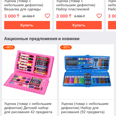
Уценка (товар с
Уценка (товар с
Уцен
небольшим дефектом)
небольшим дефектом)
неб
Вешалка для одежды
Набор пластиковой
Набо
напольная (4522/4)
посуды для пикника 48
посу
3 000
3 000
3 0
₸
₸
16 900 ₸
8 900 ₸
предметов (4258/2)
пред
Купить
Купить
Акционные предложения и новинки
–96%
–95%
Уценка (товар с небольшим
Уценка (товар с небольшим
дефектом) Детский набор
дефектом) Набор для
для рисования 42 предмета
рисования (92 предмета)