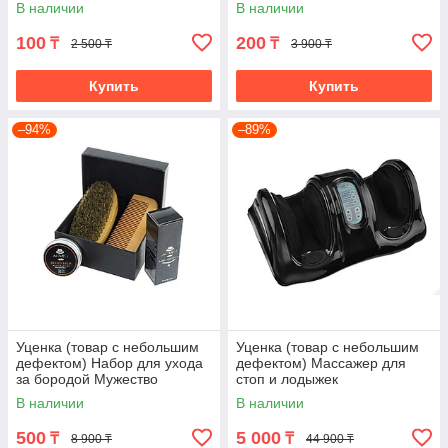
(4676/1)
(C150/3)
В наличии
В наличии
100
200
₸
₸
2 500 ₸
3 900 ₸
Купить
Купить
–94%
–89%
Уценка (товар с небольшим
Уценка (товар с небольшим
дефектом) Набор для ухода
дефектом) Массажер для
за бородой Мужество
стоп и лодыжек
«Блаженство» (черный)
В наличии
В наличии
(11016/2)
500
5 000
₸
₸
8 900 ₸
44 900 ₸