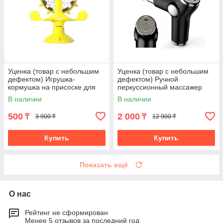
Уценка (товар с небольшим
Уценка (товар с небольшим
дефектом) Игрушка-
дефектом) Ручной
кормушка на присоске для
перкуссионный массажер
кошек (4585/2)
(ударный пистолет) для тела
В наличии
В наличии
(4726/5)
500
2 000
₸
₸
3 900 ₸
12 900 ₸
Купить
Купить
Показать ещё
О нас
Рейтинг не сформирован
Менее 5 отзывов за последний год