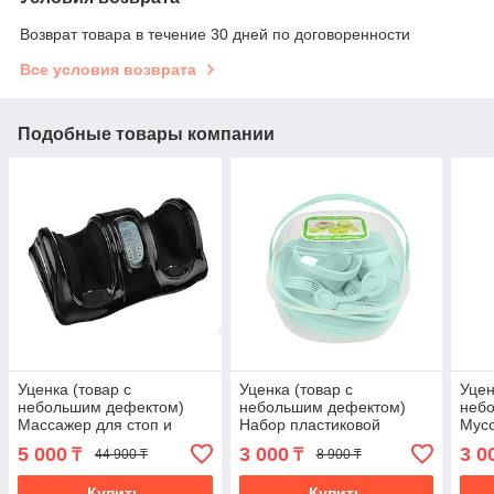
Возврат товара в течение 30 дней по договоренности
Все условия возврата
Подобные товары компании
Уценка (товар с
Уценка (товар с
Уцен
небольшим дефектом)
небольшим дефектом)
неб
Массажер для стоп и
Набор пластиковой
Мусо
лодыжек «Блаженство»
посуды для пикника 48
ванн
5 000
3 000
3 0
₸
₸
44 900 ₸
8 900 ₸
(черный) (11016/2)
предметов (4258/2)
Купить
Купить