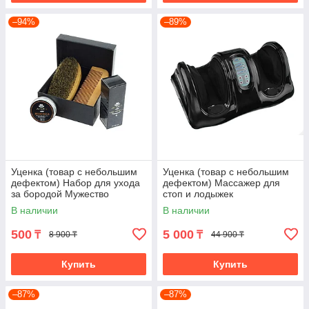
–94%
–89%
Уценка (товар с небольшим
Уценка (товар с небольшим
дефектом) Набор для ухода
дефектом) Массажер для
за бородой Мужество
стоп и лодыжек
«Блаженство» (черный)
В наличии
В наличии
(11016/2)
500
5 000
₸
₸
8 900 ₸
44 900 ₸
Купить
Купить
–87%
–87%