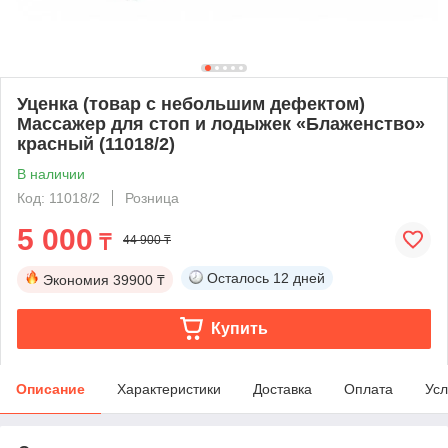
Уценка (товар с небольшим дефектом)
Массажер для стоп и лодыжек «Блаженство»
красный (11018/2)
В наличии
Код: 11018/2
Розница
5 000
₸
44 900 ₸
Осталось
12 дней
Экономия
39900 ₸
Купить
Описание
Характеристики
Доставка
Оплата
Усл