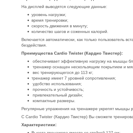
На дисплей выводятся следующие данные:
уровень нагрузки;
время тренировки;
скорость движения в минуту;
количество шагов и соженных калорий.
Включается автоматически, как только пользователь вст
бездействия.
Преимущества Cardio Twister (Кардио Твистер):
обеспечивает эффективную нагрузку на мышцы бл
тренажер оснащен нескользящим покрытием и мя
вес тренирующегося до 113 кг;
тренажер имеет 7 уровней сопротивления;
удобство использования;
прочность и устойчивость;
привлекательный дизайн;
компактные размеры.
Регулярные упражнения на тренажере укрепят мышцы рук
С Cardio Twister (Кардио Твистер) Вы сможете трениро
Характеристики:
Высота тренажера вместе со стойкой 127 см;