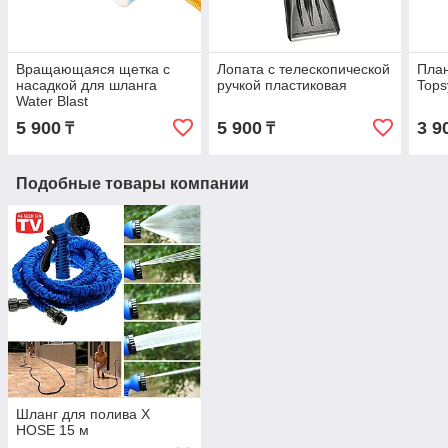
Вращающаяся щетка с
Лопата с телескопической
План
насадкой для шланга
ручкой пластиковая
Tops
Water Blast
5 900
5 900
3 9
₸
₸
Подобные товары компании
Шланг для полива X
HOSE 15 м