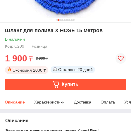
Шланг для полива X HOSE 15 метров
В наличии
Код: C209
Розница
1 900
₸
3 900 ₸
Осталось
20 дней
Экономия
2000 ₸
Купить
Описание
Характеристики
Доставка
Оплата
Усл
Описание
Этот товар можно оплатить через Kaspi Pay!