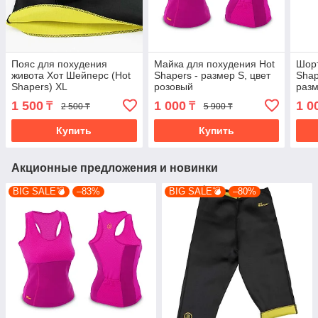
Пояс для похудения
Майка для похудения Hot
Шорт
живота Хот Шейперс (Hot
Shapers - размер S, цвет
Shap
Shapers) XL
розовый
разм
1 500
1 000
1 0
₸
₸
2 500 ₸
5 900 ₸
Купить
Купить
Акционные предложения и новинки
BIG SALE💣
–83%
BIG SALE💣
–80%