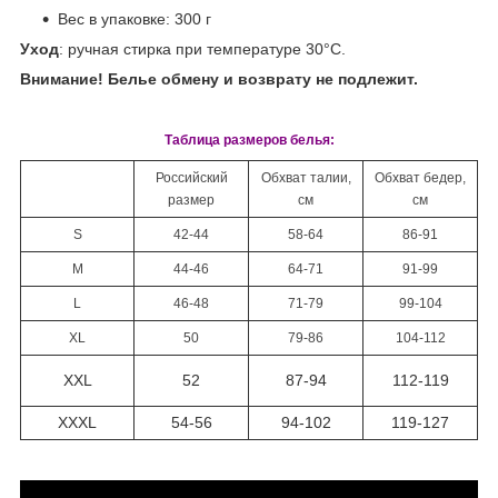
Вес в упаковке: 300 г
Уход
: ручная стирка при температуре 30°С.
Внимание! Белье обмену и возврату не подлежит.
Таблица размеров белья:
Российский
Обхват талии,
Обхват бедер,
размер
см
см
S
42-44
58-64
86-91
M
44-46
64-71
91-99
L
46-48
71-79
99-104
XL
50
79-86
104-112
XXL
52
87-94
112-119
XXXL
54-56
94-102
119-127