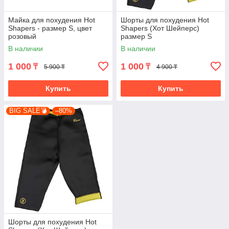
Майка для похудения Hot
Шорты для похудения Hot
Shapers - размер S, цвет
Shapers (Хот Шейперс)
розовый
размер S
В наличии
В наличии
1 000
1 000
₸
₸
5 900 ₸
4 900 ₸
Купить
Купить
BIG SALE💣
–80%
Шорты для похудения Hot