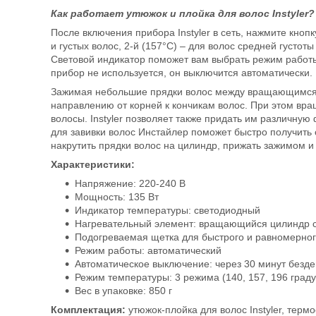
Как работает утюжок и плойка для волос Instyler?
После включения прибора Instyler в сеть, нажмите кноп
и густых волос, 2-й (157°С) – для волос средней густоты
Световой индикатор поможет вам выбрать режим работы 
прибор не используется, он выключится автоматически.
Зажимая небольшие прядки волос между вращающимся 
направлению от корней к кончикам волос. При этом в
волосы. Instyler позволяет также придать им различную 
для завивки волос Инстайлер поможет быстро получить
накрутить прядки волос на цилиндр, прижать зажимом и 
Характеристики:
Напряжение: 220-240 В
Мощность: 135 Вт
Индикатор температуры: светодиодный
Нагревательный элемент: вращающийся цилиндр со
Подогреваемая щетка для быстрого и равномерно
Режим работы: автоматический
Автоматическое выключение: через 30 минут безде
Режим температуры: 3 режима (140, 157, 196 град
Вес в упаковке: 850 г
Комплектация:
утюжок-плойка для волос Instyler, терм