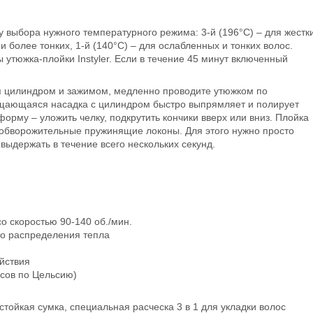
ку выбора нужного температурного режима: 3-й (196°С) – для жестк
 и более тонких, 1-й (140°С) – для ослабленных и тонких волос.
утюжка-плойки Instyler. Если в течение 45 минут включенный
цилиндром и зажимом, медленно проводите утюжком по
ращающаяся насадка с цилиндром быстро выпрямляет и полирует
форму – уложить челку, подкрутить кончики вверх или вниз. Плойка
 обворожительные пружинящие локоны. Для этого нужно просто
выдержать в течение всего нескольких секунд.
 скоростью 90-140 об./мин.
го распределения тепла
йствия
усов по Цельсию)
остойкая сумка, специальная расческа 3 в 1 для укладки волос