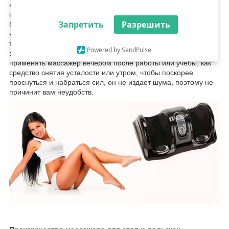
которую вы ставите ступни ног встроены валики, которые
крутятся в разные стороны и тем самым воздействуют на
Запретить
Разрешить
биологически активные точки, находящиеся на стопе. Во
время массажа улучшается кровообращение, повышается
тонус кожи,
такая ве
щь незаменима для любого человека,
Powered by SendPulse
заботящегося о своем здоровье и комфорте. Вы можете
применять массажер вечером после работы или учебы, как
средство снятия усталости или утром, чтобы поскорее
проснуться и набраться сил, он не издает шума, поэтому не
причинит вам неудобств.