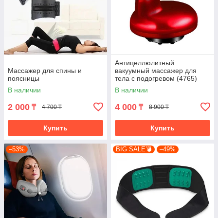
Антицеллюлитный
Массажер для спины и
вакуумный массажер для
поясницы
тела с подогревом (4765)
В наличии
В наличии
2 000
4 000
₸
₸
4 700 ₸
8 900 ₸
Купить
Купить
–53%
BIG SALE💣
–49%