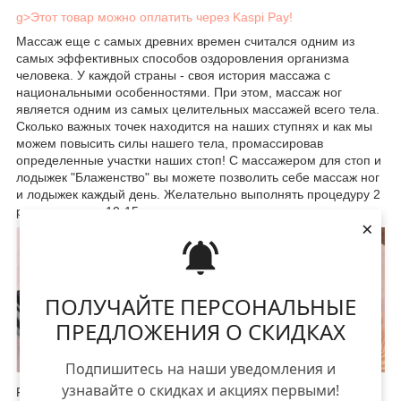
g>Этот товар можно оплатить через Kaspi Pay!
Массаж еще с самых древних времен считался одним из
самых эффективных способов оздоровления организма
человека. У каждой страны - своя история массажа с
национальными особенностями. При этом, массаж ног
является одним из самых целительных массажей всего тела.
Сколько важных точек находится на наших ступнях и как мы
можем повысить силы нашего тела, промассировав
определенные участки наших стоп! С массажером для стоп и
лодыжек "Блаженство" вы можете позволить себе массаж ног
и лодыжек каждый день. Желательно выполнять процедуру 2
раза в день по 10-15 минут.
×
ПОЛУЧАЙТЕ ПЕРСОНАЛЬНЫЕ
ПРЕДЛОЖЕНИЯ О СКИДКАХ
Подпишитесь на наши уведомления и
узнавайте о скидках и акциях первыми!
Работает прибор следующим образом: в платформу на