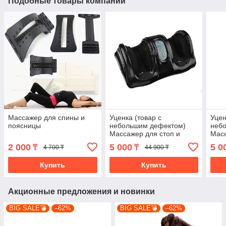
Подобные товары компании
Массажер для спины и
Уценка (товар с
Уцен
поясницы
небольшим дефектом)
неб
Массажер для стоп и
Масс
лодыжек «Блаженство»
лод
2 000
5 000
5 0
₸
₸
4 700 ₸
44 900 ₸
(черный) (11016/2)
крас
Купить
Купить
Акционные предложения и новинки
BIG SALE💣
–62%
BIG SALE💣
–62%