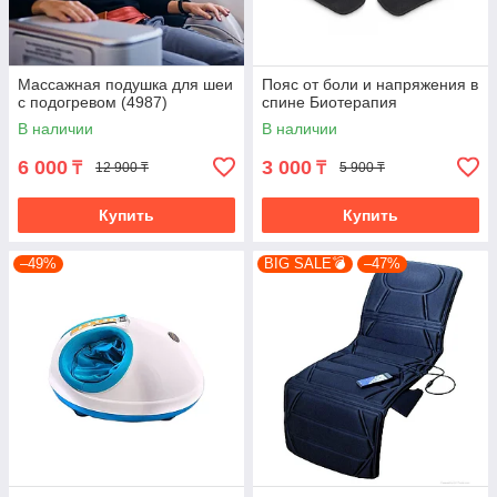
Массажная подушка для шеи
Пояс от боли и напряжения в
с подогревом (4987)
спине Биотерапия
В наличии
В наличии
6 000
3 000
₸
₸
12 900 ₸
5 900 ₸
Купить
Купить
–49%
BIG SALE💣
–47%