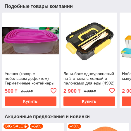
Подобные товары компании
Уценка (товар с
Ланч-бокс одноуровневый
Набо
небольшим дефектом)
на 3 отсека с ложкой и
сыпу
Герметичные контейнеры
палочками для еды (4902)
Always fresh (B009/2)
500
2 900
2 0
₸
₸
2 500 ₸
4 900 ₸
Купить
Купить
Акционные предложения и новинки
BIG SALE💣
–59%
–48%