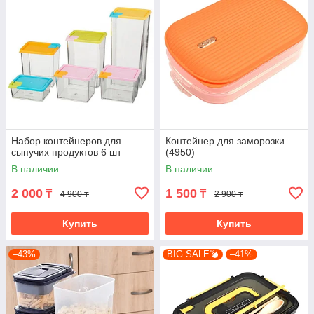
Набор контейнеров для
Контейнер для заморозки
сыпучих продуктов 6 шт
(4950)
В наличии
В наличии
2 000
1 500
₸
₸
4 900 ₸
2 900 ₸
Купить
Купить
–43%
BIG SALE💣
–41%