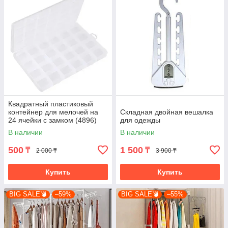
Квадратный пластиковый
контейнер для мелочей на
Складная двойная вешалка
24 ячейки с замком (4896)
для одежды
В наличии
В наличии
500
1 500
₸
₸
2 000 ₸
3 900 ₸
Купить
Купить
BIG SALE💣
–59%
BIG SALE💣
–55%