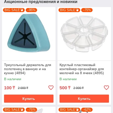
Акционные предложения и новинки
BIG SALE💣
–95%
BIG SALE💣
–75%
Треугольный держатель для
Круглый пластиковый
полотенец в ванную и на
контейнер-органайзер для
кухню (4894)
мелочей на 8 ячеек (4895)
В наличии
В наличии
100
500
₸
₸
2 000 ₸
2 000 ₸
Купить
Купить
BIG SALE💣
–75%
BIG SALE💣
–62%