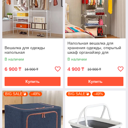
Напольная вешалка для
Вешалка для одежды
хранения одежды, открытый
напольная
шкаф органайзер для
одежды на 4 полки
В наличии
В наличии
6 900
4 900
₸
₸
16 900 ₸
10 900 ₸
Купить
Купить
BIG SALE💣
–49%
BIG SALE💣
–49%