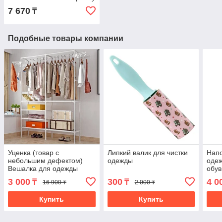
7 670
₸
Подобные товары компании
Уценка (товар с
Липкий валик для чистки
Напо
небольшим дефектом)
одежды
одеж
Вешалка для одежды
обув
напольная (4522/4)
3 000
300
4 0
₸
₸
16 900 ₸
2 000 ₸
Купить
Купить