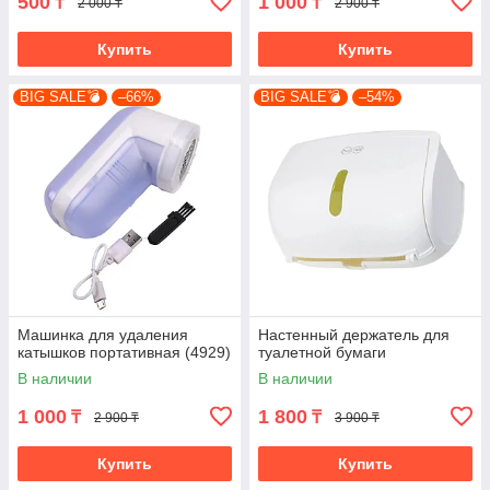
500
1 000
₸
₸
2 000 ₸
2 900 ₸
Купить
Купить
BIG SALE💣
–66%
BIG SALE💣
–54%
Машинка для удаления
Настенный держатель для
катышков портативная (4929)
туалетной бумаги
В наличии
В наличии
1 000
1 800
₸
₸
2 900 ₸
3 900 ₸
Купить
Купить