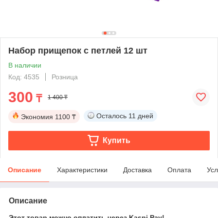
Набор прищепок с петлей 12 шт
В наличии
Код: 4535
Розница
300
₸
1 400 ₸
Осталось
11 дней
Экономия
1100 ₸
Купить
Описание
Характеристики
Доставка
Оплата
Усл
Описание
Этот товар можно оплатить через Kaspi Pay!