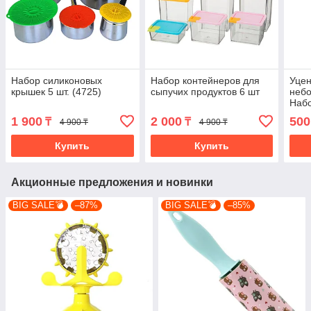
Набор силиконовых
Набор контейнеров для
Уцен
крышек 5 шт. (4725)
сыпучих продуктов 6 шт
неб
Набо
шт. 
1 900
2 000
500
₸
₸
4 900 ₸
4 900 ₸
Купить
Купить
Акционные предложения и новинки
BIG SALE💣
–87%
BIG SALE💣
–85%