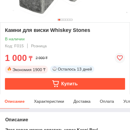
Камни для виски Whiskey Stones
В наличии
Код: F015
Розница
1 000
₸
2 900 ₸
Осталось
13 дней
Экономия
1900 ₸
Купить
Описание
Характеристики
Доставка
Оплата
Усл
Описание
Этот товар можно оплатить через Kaspi Pay!