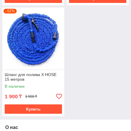
–51%
Шланг для полива X HOSE
15 метров
В наличии
1 900
₸
3 900 ₸
Купить
О нас