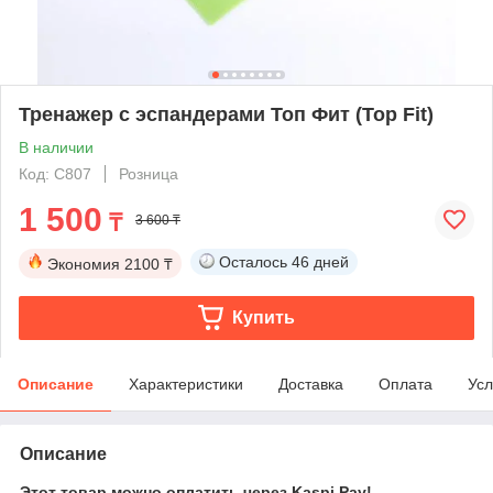
Тренажер с эспандерами Топ Фит (Top Fit)
В наличии
Код: C807
Розница
1 500
₸
3 600 ₸
Осталось
46 дней
Экономия
2100 ₸
Купить
Описание
Характеристики
Доставка
Оплата
Усл
Описание
Этот товар можно оплатить через Kaspi Pay!