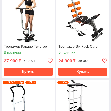
Тренажер Кардио Твистер
Тренажер Six Pack Care
В наличии
В наличии
27 900
24 900
₸
₸
54 900 ₸
39 900 ₸
Купить
Купить
BIG SALE💣
–33%
–32%