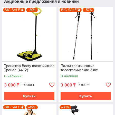
Акционные предложения и новинки
BIG SALE💣
–80%
BIG SALE💣
–57%
Тренажер Booty maxx Фитнес
Палки треккинговые
Тренер (4412)
телескопические 2 шт.
В наличии
В наличии
3 000
3 000
₸
₸
14 900 ₸
6 900 ₸
Купить
Купить
BIG SALE💣
–49%
–38%