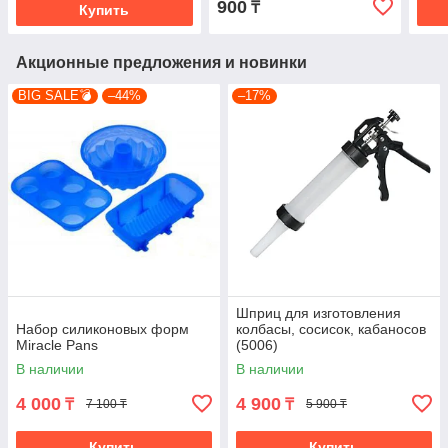
900
₸
Купить
Акционные предложения и новинки
BIG SALE💣
–44%
–17%
Шприц для изготовления
Набор силиконовых форм
колбасы, сосисок, кабаносов
Miracle Pans
(5006)
В наличии
В наличии
4 000
4 900
₸
₸
7 100 ₸
5 900 ₸
Купить
Купить