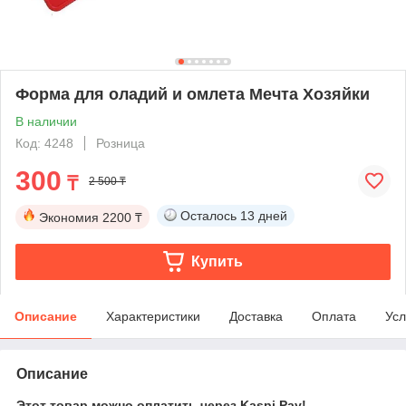
Форма для оладий и омлета Мечта Хозяйки
В наличии
Код: 4248
Розница
300
₸
2 500 ₸
Осталось
13 дней
Экономия
2200 ₸
Купить
Описание
Характеристики
Доставка
Оплата
Усл
Описание
Этот товар можно оплатить через Kaspi Pay!