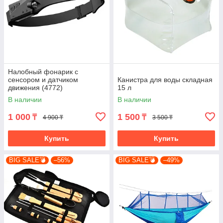
Налобный фонарик с
сенсором и датчиком
Канистра для воды складная
движения (4772)
15 л
В наличии
В наличии
1 000
1 500
₸
₸
4 900 ₸
3 500 ₸
Купить
Купить
BIG SALE💣
–56%
BIG SALE💣
–49%