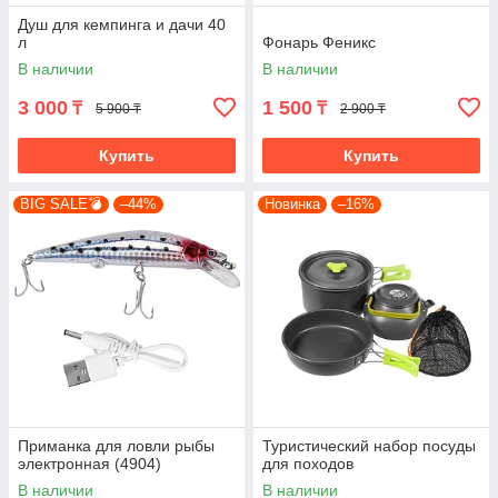
Душ для кемпинга и дачи 40
л
Фонарь Феникс
В наличии
В наличии
3 000
1 500
₸
₸
5 900 ₸
2 900 ₸
Купить
Купить
BIG SALE💣
–44%
Новинка
–16%
Приманка для ловли рыбы
Туристический набор посуды
электронная (4904)
для походов
В наличии
В наличии