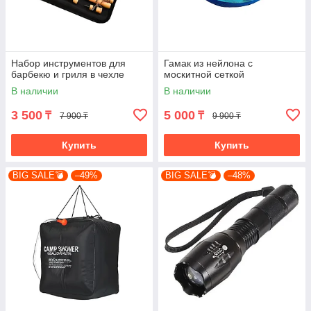
Набор инструментов для
Гамак из нейлона с
барбекю и гриля в чехле
москитной сеткой
В наличии
В наличии
3 500
5 000
₸
₸
7 900 ₸
9 900 ₸
Купить
Купить
BIG SALE💣
–49%
BIG SALE💣
–48%