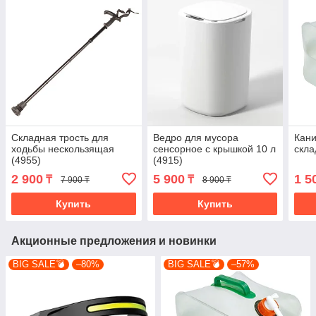
Складная трость для
Ведро для мусора
Кани
ходьбы нескользящая
cенсорное с крышкой 10 л
скла
(4955)
(4915)
2 900
5 900
1 5
₸
₸
7 900 ₸
8 900 ₸
Купить
Купить
Акционные предложения и новинки
BIG SALE💣
–80%
BIG SALE💣
–57%