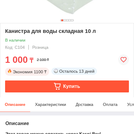
Канистра для воды складная 10 л
В наличии
Код: C104
Розница
1 000
₸
2 100 ₸
Осталось
13 дней
Экономия
1100 ₸
Купить
Описание
Характеристики
Доставка
Оплата
Усл
Описание
Этот товар можно оплатить через Kaspi Pay!