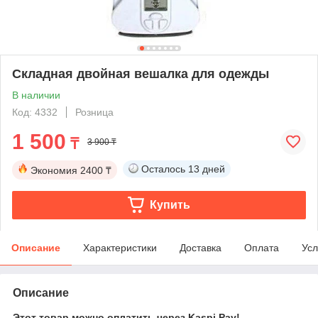
Складная двойная вешалка для одежды
В наличии
Код: 4332
Розница
1 500
₸
3 900 ₸
Осталось
13 дней
Экономия
2400 ₸
Купить
Описание
Характеристики
Доставка
Оплата
Усл
Описание
Этот товар можно оплатить через Kaspi Pay!