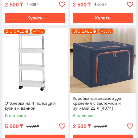
2 500
2 500
₸
₸
4 900 ₸
4 500 ₸
Купить
Купить
BIG SALE💣
–44%
BIG SALE💣
–36%
Коробка-органайзер для
Этажерка на 4 полки для
хранения с застежкой и
кухни и ванной
ручками 22 л (4874)
В наличии
В наличии
5 000
2 500
₸
₸
8 900 ₸
3 900 ₸