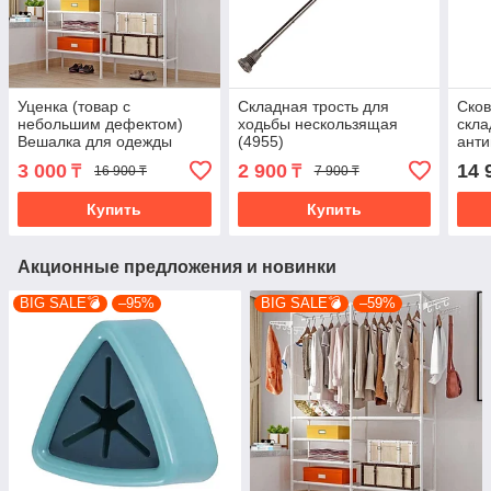
Уценка (товар с
Складная трость для
Сков
небольшим дефектом)
ходьбы нескользящая
скла
Вешалка для одежды
(4955)
ант
напольная (4522/4)
покр
3 000
2 900
14 
₸
₸
16 900 ₸
7 900 ₸
(415
Купить
Купить
Акционные предложения и новинки
BIG SALE💣
–95%
BIG SALE💣
–59%