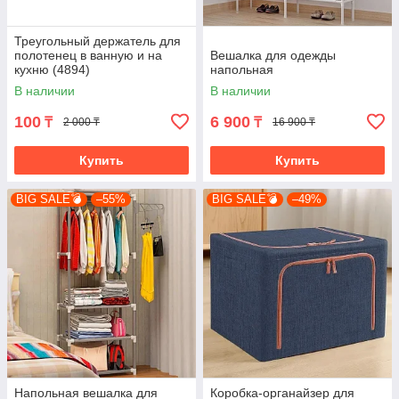
Треугольный держатель для
полотенец в ванную и на
Вешалка для одежды
кухню (4894)
напольная
В наличии
В наличии
100
6 900
₸
₸
2 000 ₸
16 900 ₸
Купить
Купить
BIG SALE💣
–55%
BIG SALE💣
–49%
Напольная вешалка для
Коробка-органайзер для