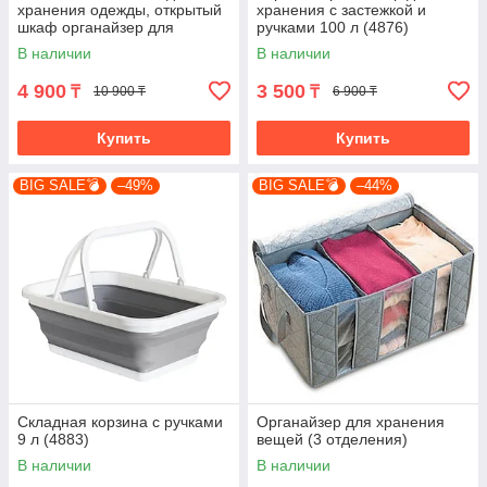
хранения одежды, открытый
хранения с застежкой и
шкаф органайзер для
ручками 100 л (4876)
одежды на 4 полки
В наличии
В наличии
4 900
3 500
₸
₸
10 900 ₸
6 900 ₸
Купить
Купить
BIG SALE💣
–49%
BIG SALE💣
–44%
Складная корзина с ручками
Органайзер для хранения
9 л (4883)
вещей (3 отделения)
В наличии
В наличии