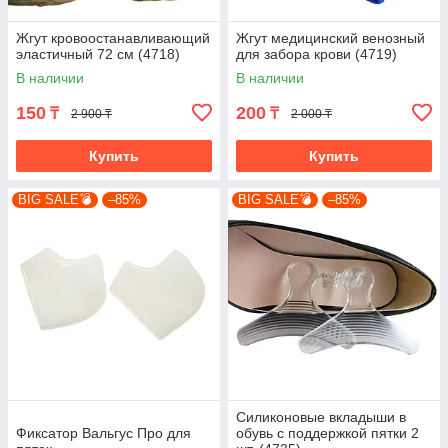
Жгут кровоостанавливающий
Жгут медицинский венозный
эластичный 72 см (4718)
для забора крови (4719)
В наличии
В наличии
150
200
₸
₸
2 900 ₸
2 000 ₸
Купить
Купить
BIG SALE💣
–85%
BIG SALE💣
–85%
Силиконовые вкладыши в
Фиксатор Вальгус Про для
обувь с поддержкой пятки 2