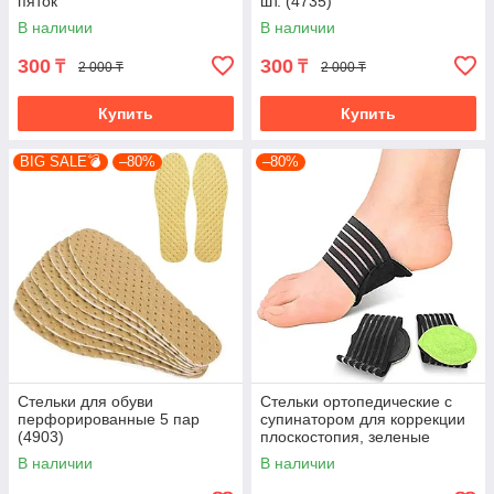
пяток
шт. (4735)
В наличии
В наличии
300
300
₸
₸
2 000 ₸
2 000 ₸
Купить
Купить
BIG SALE💣
–80%
–80%
Стельки для обуви
Стельки ортопедические с
перфорированные 5 пар
супинатором для коррекции
(4903)
плоскостопия, зеленые
(4782-1)
В наличии
В наличии